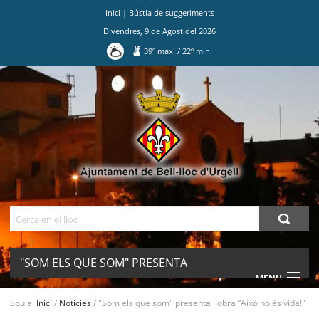
Inici
|
Bústia de suggeriments
Divendres
,
9
de
Agost
del
2026
39
º max.
/
22
º min.
Ves
al
contingut.
|
Salta
a
la
navegació
Cerca
"SOM ELS QUE SOM" PRESENTA
MENU
L'OBRA “AIXÒ NO ÉS VIDA!"
Sou a:
Inici
/
Noticies
/
"Som els que som" presenta l'obra “Això no és vida!"