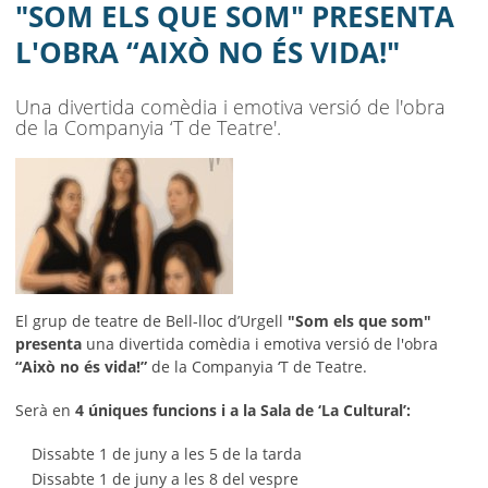
AJUNTAMENT
"SOM ELS QUE SOM" PRESENTA
L'OBRA “AIXÒ NO ÉS VIDA!"
MUNICIPI
SEU ELECTRÒNICA
Una divertida comèdia i emotiva versió de l'obra
de la Companyia ‘T de Teatre'.
BELL-LLOC SOLUCIONA
El grup de teatre de Bell-lloc d’Urgell
"Som els que som"
presenta
una divertida comèdia i emotiva versió de l'obra
“Això no és vida!”
de la Companyia ‘T de Teatre.
Serà en
4 úniques funcions i a la Sala de ‘La Cultural’:
Dissabte 1 de juny a les 5 de la tarda
Dissabte 1 de juny a les 8 del vespre