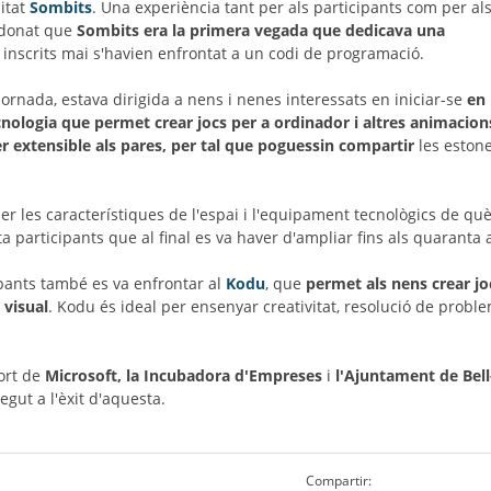
itat
Sombits
. Una experiència tant per als participants com per al
, donat que
Sombits era la primera vegada que dedicava una
ls inscrits mai s'havien enfrontat a un codi de programació.
jornada, estava dirigida a nens i nenes interessats en iniciar-se
en
nologia que permet crear jocs per a ordinador i altres animacions
er extensible als pares, per tal que poguessin compartir
les estone
 per les característiques de l'espai i l'equipament tecnològics de q
nta participants que al final es va haver d'ampliar fins als quarant
ipants també es va enfrontar al
Kodu
, que
permet als nens crear jo
 visual
. Kodu és ideal per ensenyar creativitat, resolució de proble
ort de
Microsoft, la Incubadora d'Empreses
i
l'Ajuntament de Bell
gut a l'èxit d'aquesta.
Compartir: