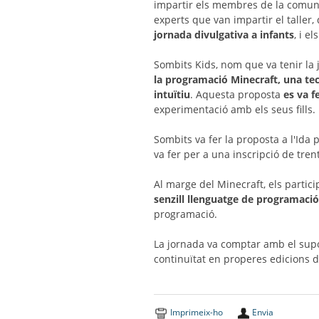
impartir els membres de la comun
experts que van impartir el taller
jornada divulgativa a infants
, i e
Sombits Kids, nom que va tenir la 
la programació Minecraft, una tec
intuïtiu
. Aquesta proposta
es va f
experimentació amb els seus fills.
Sombits va fer la proposta a l'Ida
va fer per a una inscripció de tre
Al marge del Minecraft, els partic
senzill llenguatge de programació
programació.
La jornada va comptar amb el sup
continuïtat en properes edicions de
Imprimeix-ho
Envia