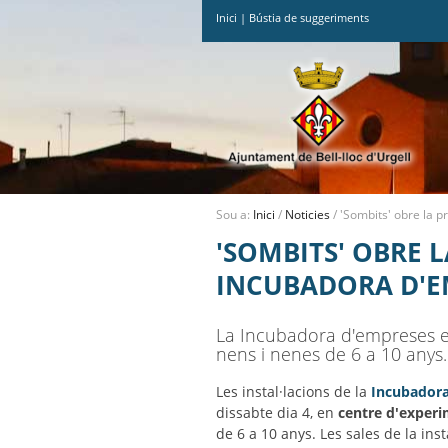
Inici
|
Bústia de suggeriments
Ves
al
contingut.
|
Salta
a
la
navegació
Sou a:
Inici
/
Noticies
/
'Sombits' obre la p
'SOMBITS' OBRE 
INCUBADORA D'E
La Incubadora d'empreses es
nens i nenes de 6 a 10 anys.
Les instal·lacions de la
Incubadora
dissabte dia 4, en
centre d'experi
de 6 a 10 anys. Les sales de la in