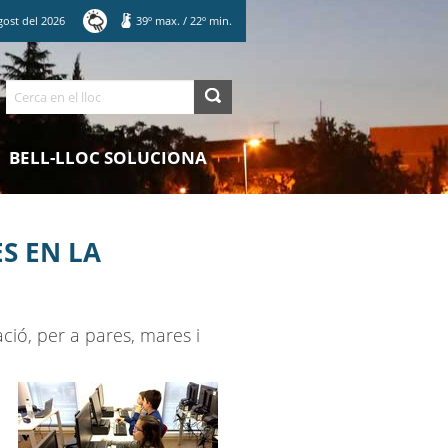
gost
del
2026
39
º max.
/
22
º min.
Cerca
BELL-LLOC SOLUCIONA
S EN LA
ió, per a pares, mares i