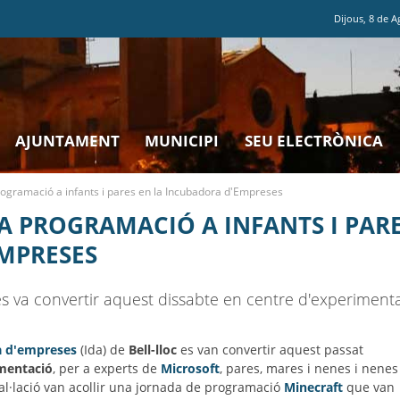
Dijous
,
8
de
A
AJUNTAMENT
MUNICIPI
SEU ELECTRÒNICA
rogramació a infants i pares en la Incubadora d'Empreses
LA PROGRAMACIÓ A INFANTS I PARE
MPRESES
 va convertir aquest dissabte en centre d'experimentac
 d'empreses
(Ida) de
Bell-lloc
es van convertir aquest passat
mentació
, per a experts de
Microsoft
, pares, mares i nenes i nenes
stal·lació van acollir una jornada de programació
Minecraft
que van