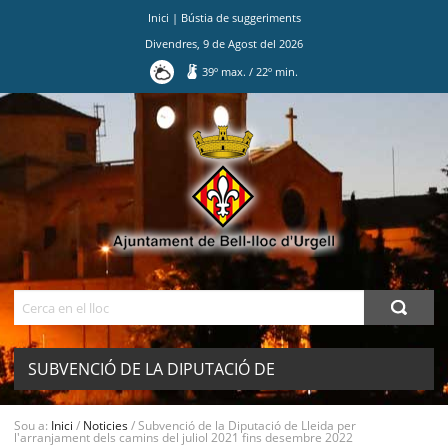
Inici
|
Bústia de suggeriments
Divendres
,
9
de
Agost
del
2026
39
º max.
/
22
º min.
Ves
al
contingut.
|
Salta
a
la
navegació
Cerca
SUBVENCIÓ DE LA DIPUTACIÓ DE
LLEIDA PER L'ARRANJAMENT DELS
Sou a:
Inici
/
Noticies
/
Subvenció de la Diputació de Lleida per
MENU
l'arranjament dels camins del juliol 2021 fins desembre 2022