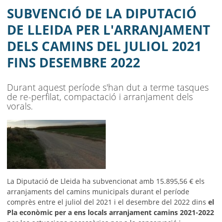
CAMINS DEL JULIOL 2021 FINS
SUBVENCIÓ DE LA DIPUTACIÓ
DESEMBRE 2022
DE LLEIDA PER L'ARRANJAMENT
DELS CAMINS DEL JULIOL 2021
AJUNTAMENT
FINS DESEMBRE 2022
MUNICIPI
Durant aquest període s'han dut a terme tasques
SEU ELECTRÒNICA
de re-perfilat, compactació i arranjament dels
vorals.
BELL-LLOC SOLUCIONA
La Diputació de Lleida ha subvencionat amb 15.895,56 € els
arranjaments del camins municipals durant el període
comprès entre el juliol del 2021 i el desembre del 2022 dins
el
Pla econòmic per a ens locals arranjament camins 2021-2022