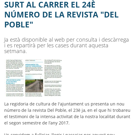
AJUNTAMENT
SURT AL CARRER EL 24È
NÚMERO DE LA REVISTA "DEL
MUNICIPI
POBLE"
SEU ELECTRÒNICA
Ja està disponible al web per consulta i descàrrega
BELL-LLOC SOLUCIONA
i es repartirà per les cases durant aquesta
setmana.
La regidoria de cultura de l'ajuntament us presenta un nou
número de la revista Del Poble, el 23è ja, en el que hi trobareu
el testimoni de la intensa activitat de la nostra localitat durant
el segon semestre de l’any 2017.
Us convidem a fullejar, llegir i passejar per aquest nou