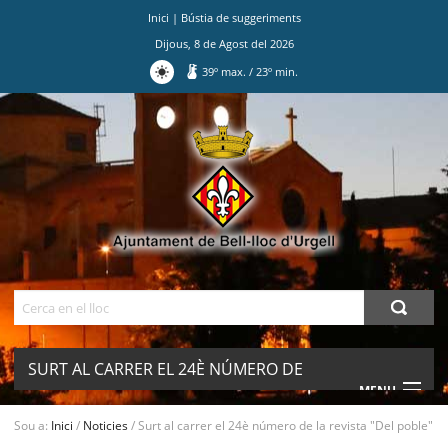
Inici
|
Bústia de suggeriments
Dijous
,
8
de
Agost
del
2026
39
º max.
/
23
º min.
Ves
al
contingut.
|
Salta
a
la
navegació
Cerca
SURT AL CARRER EL 24È NÚMERO DE
MENU
LA REVISTA "DEL POBLE"
Sou a:
Inici
/
Noticies
/
Surt al carrer el 24è número de la revista "Del poble"