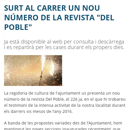
AJUNTAMENT
SURT AL CARRER UN NOU
MUNICIPI
NÚMERO DE LA REVISTA "DEL
POBLE"
SEU ELECTRÒNICA
BELL-LLOC SOLUCIONA
Ja està disponible al web per consulta i descàrrega
i es repartirà per les cases durant els propers dies.
La regidoria de cultura de l'ajuntament us presenta un nou
número de la revista Del Poble, el 22è ja, en el que hi trobareu
el testimoni de la intensa activitat de la nostra localitat durant
els darrers sis mesos de l’any 2016.
A banda de les propostes variades des de l’Ajuntament, hem
mantingut les noves seccions inaugurades recentment, que