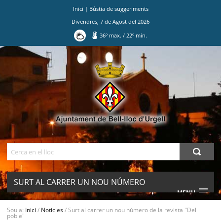
Inici
|
Bústia de suggeriments
Divendres
,
7
de
Agost
del
2026
36
º max.
/
22
º min.
Ves
al
contingut.
|
Salta
a
la
navegació
Cerca
SURT AL CARRER UN NOU NÚMERO
MENU
DE LA REVISTA "DEL POBLE"
Sou a:
Inici
/
Noticies
/
Surt al carrer un nou número de la revista "Del
poble"