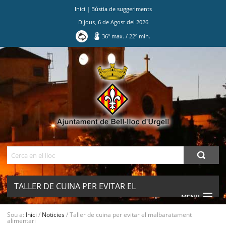
Inici
|
Bústia de suggeriments
Dijous
,
6
de
Agost
del
2026
36
º max.
/
22
º min.
Ves
al
contingut.
|
Salta
a
la
navegació
Cerca
TALLER DE CUINA PER EVITAR EL
MENU
MALBARATAMENT ALIMENTARI
Sou a:
Inici
/
Noticies
/
Taller de cuina per evitar el malbaratament
alimentari