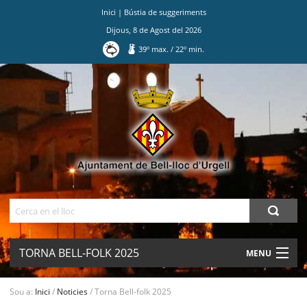
Inici
|
Bústia de suggeriments
Dijous
,
8
de
Agost
del
2026
39
º max.
/
22
º min.
Ves
al
contingut.
|
Salta
a
la
navegació
Cerca
TORNA BELL-FOLK 2025
MENU
AJUNTAMENT
Sou a:
Inici
/
Noticies
/
Torna Bell-folk 2025