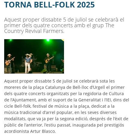
MUNICIPI
TORNA BELL-FOLK 2025
SEU ELECTRÒNICA
Aquest proper dissabte 5 de juliol se celebrarà el
primer dels quatre concerts amb el grup The
BELL-LLOC SOLUCIONA
Country Revival Farmers.
Aquest proper dissabte 5 de juliol se celebrarà sota les
moreres de la plaça Catalunya de Bell-lloc d’Urgell el primer
dels quatre concerts organitzats per la regidoria de Cultura
de l’Ajuntament, amb el suport de la Generalitat i l’IEI, dins del
cicle Bell-folk, festival de música a la plaça, dedicat a la
música tradicional d’arrel popular, en les seves diverses
modalitats, que va ja per la segona edició, després de l’èxit de
públic de l’anterior, l’estiu passat, inaugurada pel prestigiós
acordionista Artur Blasco.