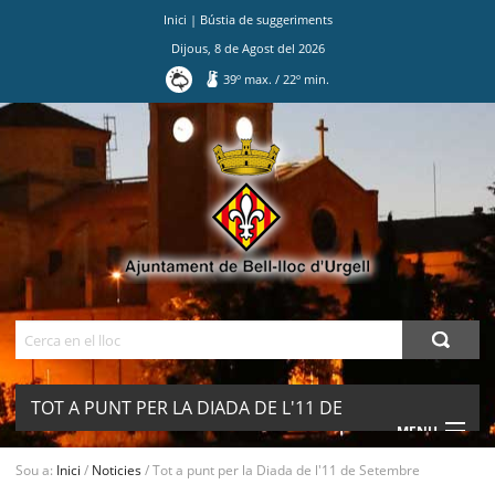
Inici
|
Bústia de suggeriments
Dijous
,
8
de
Agost
del
2026
39
º max.
/
22
º min.
Ves
al
contingut.
|
Salta
a
la
navegació
Cerca
TOT A PUNT PER LA DIADA DE L'11 DE
MENU
SETEMBRE
Sou a:
Inici
/
Noticies
/
Tot a punt per la Diada de l'11 de Setembre