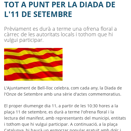
AJUNTAMENT
TOT A PUNT PER LA DIADA DE
L'11 DE SETEMBRE
MUNICIPI
SEU ELECTRÒNICA
Prèviament es durà a terme una ofrena floral a
càrrec de les autoritats locals i tothom que hi
BELL-LLOC SOLUCIONA
vulgui participar.
L'Ajuntament de Bell-lloc celebra, com cada any, la Diada de
l'Onze de Setembre amb una sèrie d'actes commemoratius.
El proper diumenge dia 11, a partir de les 10:30 hores a la
plaça 11 de setembre, es durà a terme l'ofrena floral i la
lectura del manifest, amb representants del municipi, entitats
i tothom que hi vulgui participar. A continuació, a la plaça
Catalunya, hi haurà un esmorzar popular gratuït amb dolç i