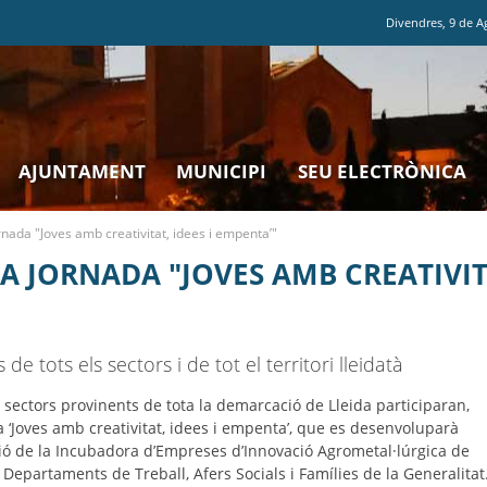
Divendres
,
9
de
A
AJUNTAMENT
MUNICIPI
SEU ELECTRÒNICA
ornada "Joves amb creativitat, idees i empenta’"
A JORNADA "JOVES AMB CREATIVITA
 tots els sectors i de tot el territori lleidatà
s sectors provinents de tota la demarcació de Lleida participaran,
a ‘Joves amb creativitat, idees i empenta’, que es desenvoluparà
ació de la Incubadora d’Empreses d’Innovació Agrometal·lúrgica de
ls Departaments de Treball, Afers Socials i Famílies de la Generalitat