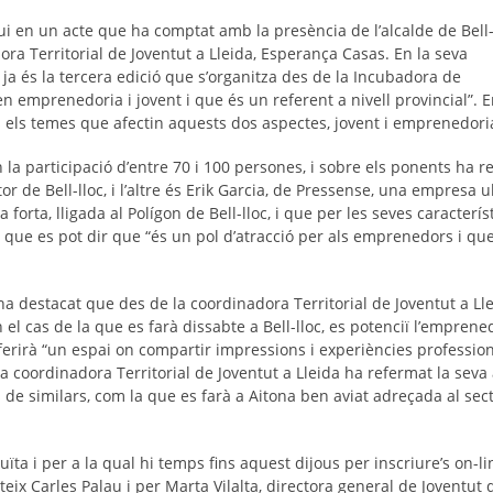
i en un acte que ha comptat amb la presència de l’alcalde de Bell
dora Territorial de Joventut a Lleida, Esperança Casas. En la seva
 ja és la tercera edició que s’organitza des de la Incubadora de
en emprenedoria i jovent i que és un referent a nivell provincial”. E
s els temes que afectin aquests dos aspectes, jovent i emprenedori
la participació d’entre 70 i 100 persones, i sobre els ponents ha re
tor de Bell-lloc, i l’altre és Erik Garcia, de Pressense, una empresa
orta, lligada al Polígon de Bell-lloc, i que per les seves caracter
que es pot dir que “és un pol d’atracció per als emprenedors i q
ha destacat que des de la coordinadora Territorial de Joventut a Ll
el cas de la que es farà dissabte a Bell-lloc, es potenciï l’emprene
 oferirà “un espai on compartir impressions i experiències profession
a coordinadora Territorial de Joventut a Lleida ha refermat la seva 
 de similars, com la que es farà a Aitona ben aviat adreçada al se
uïta i per a la qual hi temps fins aquest dijous per inscriure’s on-l
teix Carles Palau i per Marta Vilalta, directora general de Joventut 