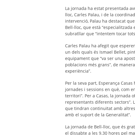
La jornada ha estat presentada avu
lloc, Carles Palau, i de la coordina
intervenció, Palau ha destacat que
Bell-lloc, que està “especialitzada 
subratllar que “intentem tocar tot
Carles Palau ha afegit que esperen 
un dels quals és Ismael Bellet, pin
equipament que “va ser una aposta f
poblacions més grans”, de manera 
experiència”.
Per la seva part, Esperança Casas 
jornades i sessions en què, com en 
territori”. Per a Casas, la jornada
representants diferents sectors”. L
que tindran continuïtat amb altres
amb el suport de la Generalitat”.
La jornada de Bell-lloc, que és grat
el dissabte a les 9.30 hores pel ma