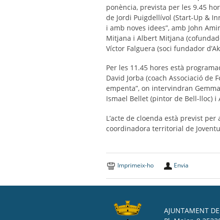
ponència, prevista per les 9.45 hor
de Jordi Puigdellívol (Start-Up & 
i amb noves idees”, amb John Amin 
Mitjana i Albert Mitjana (cofunda­
Víctor Falguera (soci fundador d’Aki
Per les 11.45 hores està programada
David Jorba (coach Associació de F
empenta”, on intervindran Gemma Sa
Ismael Bellet (pintor de Bell-lloc) 
L’acte de cloenda està previst per 
coordinadora territorial de Joventu
Imprimeix-ho
Envia
AJUNTAMENT DE 