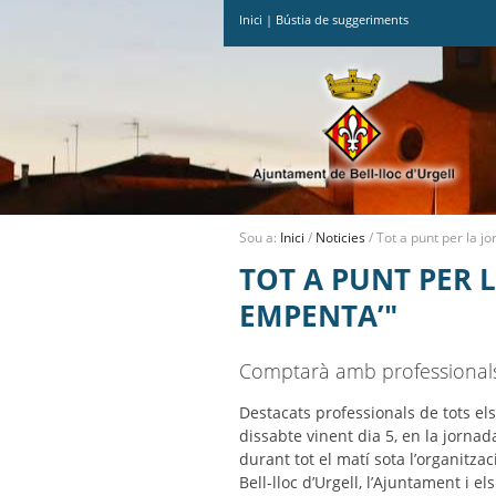
Inici
|
Bústia de suggeriments
Ves
al
contingut.
|
Salta
a
la
navegació
Sou a:
Inici
/
Noticies
/
Tot a punt per la j
TOT A PUNT PER L
EMPENTA’"
Comptarà amb professionals de
Destacats professionals de tots el
dissabte vinent dia 5, en la jornad
durant tot el matí sota l’organitz
Bell-lloc d’Urgell, l’Ajuntament i e