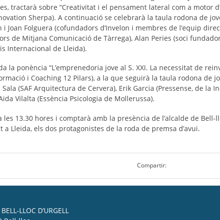
es, tractarà sobre “Creativitat i el pensament lateral com a motor d
Innovation Sherpa). A continuació se celebrarà la taula rodona de j
i Joan Folguera (cofundadors d’Invelon i membres de l’equip directi
dors de Mitjana Comunicació de Tàrrega), Alan Peries (soci fundador
s Internaci­onal de Lleida).
 la ponència “L’emprenedoria jove al S. XXI. La ne­cessitat de reinv
ormació i Coaching 12 Pilars), a la que seguirà la taula rodona de
la (SAF Arquitectura de Cervera), Erik Garcia (Pressense, de la Inc
i Aida Vilalta (Essència Psicologia de Mollerussa).
a les 13.30 hores i comptarà amb la presència de l’alcalde de Bell-ll
t a Lleida, els dos protagonistes de la roda de premsa d’avui.
Compartir:
BELL-LLOC D’URGELL