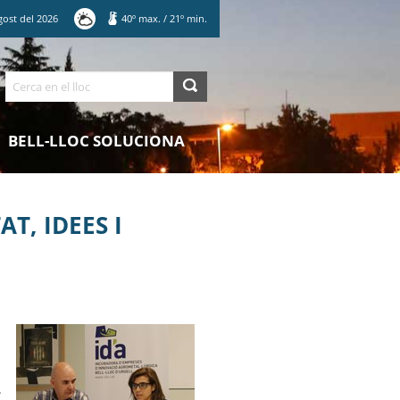
gost
del
2026
40
º max.
/
21
º min.
Cerca
BELL-LLOC SOLUCIONA
T, IDEES I
.