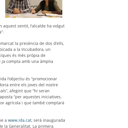
-
n aquest sentit, l’alcalde ha volgut
a”.
marcat la presència de dos d’ells,
 ubicada a la Incubadora, un
ístiques és més pròpia de
ue ja compta amb una àmplia
eida l’objectiu és “promocionar
doria entre els joves del nostre
als”, afegint que “hi seran
aposta “per aquestes iniciatives,
ctor agrícola i que també comptarà
ine a
www.ida.cat
, serà inaugurada
de la Generalitat. La primera