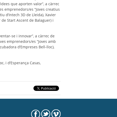
’idees que aporten valor”, a càrrec
oves emprenedors/es “Joves creatius
u d’Intech 3D de Lleida), Xavier
 de Start Ascent de Balaguer) i
entar-se i innovar”, a càrrec de
 joves emprenedors/es “Joves amb
ubadora d’Em­preses Bell-lloc),
oc, i d’Esperança Casas,