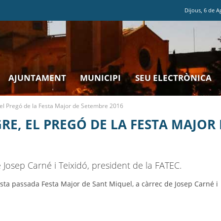
Dijous
,
6
de
A
AJUNTAMENT
MUNICIPI
SEU ELECTRÒNICA
, el Pregó de la Festa Major de Setembre 2016
GRE, EL PREGÓ DE LA FESTA MAJOR
Josep Carné i Teixidó, president de la FATEC.
esta passada Festa Major de Sant Miquel, a càrrec de Josep Carné i