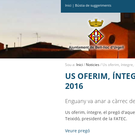
Inici
|
Bústia de suggeriments
Ves
al
contingut.
|
Salta
a
la
navegació
Sou a:
Inici
/
Noticies
/
Us oferim, íntegre
US OFERIM, ÍNTE
2016
Enguany va anar a càrrec de 
Us oferim, íntegre, el pregó d'aqu
Teixidó, president de la FATEC.
Veure pregó