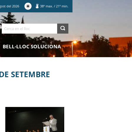
gost
del
2026
38
º max.
/
21
º min.
Cerca
BELL-LLOC SOLUCIONA
 DE SETEMBRE