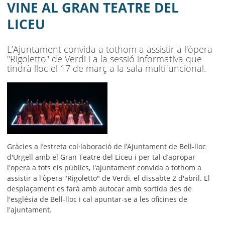
MUNICIPI
VINE AL GRAN TEATRE DEL
LICEU
SEU ELECTRÒNICA
BELL-LLOC SOLUCIONA
L’Ajuntament convida a tothom a assistir a l'òpera
"Rigoletto" de Verdi i a la sessió informativa que
tindrà lloc el 17 de març a la sala multifuncional.
Gràcies a l’estreta col·laboració de l’Ajuntament de Bell-lloc
d'Urgell amb el Gran Teatre del Liceu i per tal d’apropar
l'opera a tots els públics, l'ajuntament convida a tothom a
assistir a l'òpera "Rigoletto" de Verdi, el dissabte 2 d'abril. El
desplaçament es farà amb autocar amb sortida des de
l'església de Bell-lloc i cal apuntar-se a les oficines de
l'ajuntament.