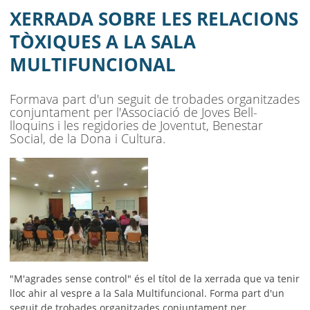
MULTIFUNCIONAL
XERRADA SOBRE LES RELACIONS
AJUNTAMENT
TÒXIQUES A LA SALA
MULTIFUNCIONAL
MUNICIPI
SEU ELECTRÒNICA
Formava part d'un seguit de trobades organitzades
conjuntament per l'Associació de Joves Bell-
BELL-LLOC SOLUCIONA
lloquins i les regidories de Joventut, Benestar
Social, de la Dona i Cultura.
"M'agrades sense control" és el títol de la xerrada que va tenir
lloc ahir al vespre a la Sala Multifuncional. Forma part d'un
seguit de trobades organitzades conjuntament per