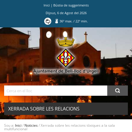
Inici
|
Bústia de suggeriments
Dijous
,
6
de
Agost
del
2026
36
º max.
/
22
º min.
Ves
al
contingut.
|
Salta
a
la
navegació
Cerca
XERRADA SOBRE LES RELACIONS
TÒXIQUES A LA SALA
MENU
Sou a:
Inici
/
Noticies
/
Xerrada sobre les relacions tòxiques a la sala
multifuncional