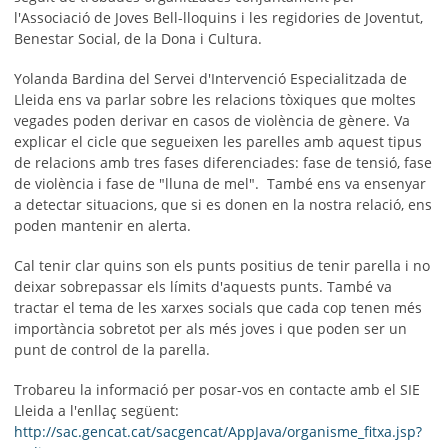
l'Associació de Joves Bell-lloquins i les regidories de Joventut,
Benestar Social, de la Dona i Cultura.
Yolanda Bardina del Servei d'Intervenció Especialitzada de
Lleida ens va parlar sobre les relacions tòxiques que moltes
vegades poden derivar en casos de violència de gènere. Va
explicar el cicle que segueixen les parelles amb aquest tipus
de relacions amb tres fases diferenciades: fase de tensió, fase
de violència i fase de "lluna de mel". També ens va ensenyar
a detectar situacions, que si es donen en la nostra relació, ens
poden mantenir en alerta.
Cal tenir clar quins son els punts positius de tenir parella i no
deixar sobrepassar els límits d'aquests punts. També va
tractar el tema de les xarxes socials que cada cop tenen més
importància sobretot per als més joves i que poden ser un
punt de control de la parella.
Trobareu la informació per posar-vos en contacte amb el SIE
Lleida a l'enllaç següent:
http://sac.gencat.cat/sacgencat/AppJava/organisme_fitxa.jsp?