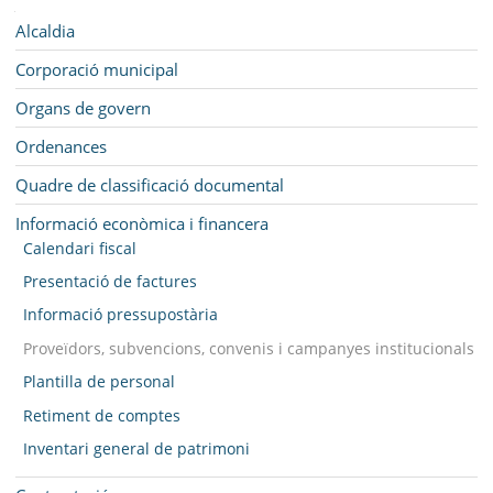
INSTITUCIONALS
Navegació
Alcaldia
AJUNTAMENT
Corporació municipal
MUNICIPI
Organs de govern
Ordenances
SEU ELECTRÒNICA
Quadre de classificació documental
BELL-LLOC SOLUCIONA
Informació econòmica i financera
Calendari fiscal
Presentació de factures
Informació pressupostària
Proveïdors, subvencions, convenis i campanyes institucionals
Plantilla de personal
Retiment de comptes
Inventari general de patrimoni