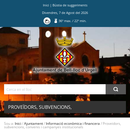
Inici
|
Bústia de suggeriments
Divendres
,
7
de
Agost
del
2026
36
º max.
/
22
º min.
Ves
al
contingut.
|
Salta
a
la
navegació
Cerca
PROVEÏDORS, SUBVENCIONS,
CONVENIS I CAMPANYES
MENU
Sou a:
Inici
/
Ajuntament
/
Informació econòmica i financera
/
Proveïdors,
subvencions, convenis i campanyes institucionals