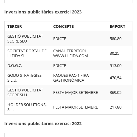
Inversions publicitàries exercici 2023
TERCER
CONCEPTE
IMPORT
GESTIÓ PUBLICITAT
EDICTE
580,80
SEGRE SLU
SOCIETAT PORTAL DE
CANAL TERRITORI
30,25
LLEIDA SL
WWW.LLEIDA.COM
D.O.G.C.
EDICTE
913,00
GODO STRATEGIES,
FAQUES RAC-1 FIRA
470,54
S.L.U.
GASTRONÒMICA
GESTIÓ PUBLICITAT
FESTA MAJOR SETEMBRE
369,05
SEGRE SLU
HOLDER SOLUTIONS,
FESTA MAJOR SETEMBRE
217,80
S.L.
Inversions publicitàries exercici 2022