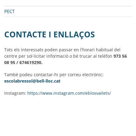
PECT
CONTACTE I ENLLAÇOS
Tots els interessats poden passar en l'horari habitual
del
centre
per sol·licitar informació o bé trucar al telèfon
973 56
08 95
/ 674619290.
També podeu contactar-hi per correu electrònic:
escolabressol@bell-lloc.cat
Instagram:
https://www.instagram.com/eblosvailets/