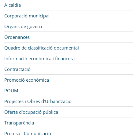
MUNICIPI
Navegació
Alcaldia
SEU ELECTRÒNICA
Corporació municipal
Organs de govern
BELL-LLOC SOLUCIONA
Ordenances
Quadre de classificació documental
Informació econòmica i financera
Contractació
Promoció econòmica
POUM
Projectes i Obres d’Urbanització
Oferta d'ocupació pública
Transparència
Premsa i Comunicació