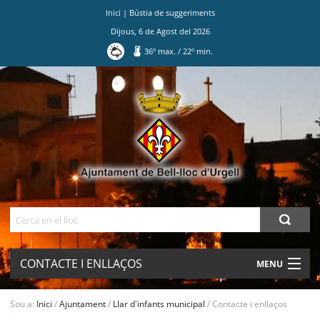
Inici
|
Bústia de suggeriments
Dijous
,
6
de
Agost
del
2026
36
º max.
/
22
º min.
Ves
al
contingut.
|
Salta
a
la
navegació
Cerca
CONTACTE I ENLLAÇOS
MENU
AJUNTAMENT
Sou a:
Inici
/
Ajuntament
/
Llar d'infants municipal
/
Contacte i enllaços