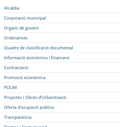
AJUNTAMENT
Navegació
Alcaldia
MUNICIPI
Corporació municipal
SEU ELECTRÒNICA
Organs de govern
Ordenances
BELL-LLOC SOLUCIONA
Quadre de classificació documental
Informació econòmica i financera
Contractació
Promoció econòmica
POUM
Projectes i Obres d’Urbanització
Oferta d'ocupació pública
Transparència
Premsa i Comunicació