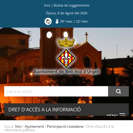
Inici
|
Bústia de suggeriments
Dijous
,
8
de
Agost
del
2026
39
º max.
/
22
º min.
Ves
al
contingut.
|
Salta
a
la
navegació
Cerca
DRET D'ACCÉS A LA INFORMACIÓ
MENU
PÚBLICA
Sou a:
Inici
/
Ajuntament
/
Participació ciutadana
/
Dret d'accés a la
informació pública