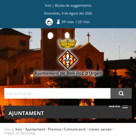
Inici
|
Bústia de suggeriments
Divendres
,
9
de
Agost
del
2026
39
º max.
/
22
º min.
Ves
al
contingut.
|
Salta
a
la
navegació
Cerca
MENU
AJUNTAMENT
MUNICIPI
Sou a:
Inici
/
Ajuntament
/
Premsa i Comunicació
/
icones xarxes
/
copy2_of_face.png