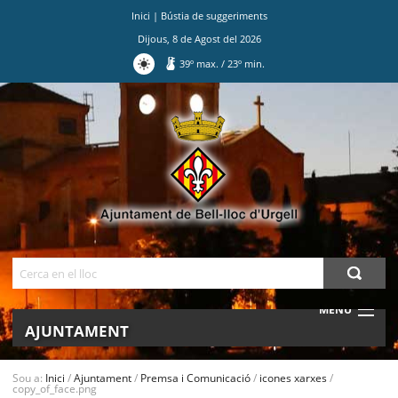
Inici
|
Bústia de suggeriments
Dijous
,
8
de
Agost
del
2026
39
º max.
/
23
º min.
Ves
al
contingut.
|
Salta
a
la
navegació
Cerca
MENU
AJUNTAMENT
MUNICIPI
Sou a:
Inici
/
Ajuntament
/
Premsa i Comunicació
/
icones xarxes
/
copy_of_face.png