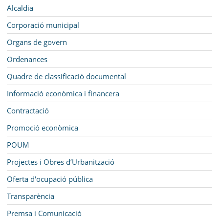
SEU ELECTRÒNICA
Navegació
Alcaldia
BELL-LLOC SOLUCIONA
Corporació municipal
Organs de govern
Ordenances
Quadre de classificació documental
Informació econòmica i financera
Contractació
Promoció econòmica
POUM
Projectes i Obres d’Urbanització
Oferta d'ocupació pública
Transparència
Premsa i Comunicació