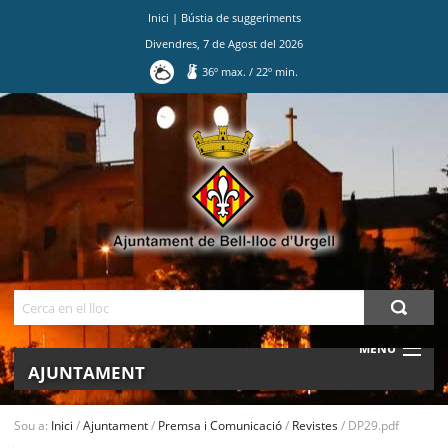
Inici
|
Bústia de suggeriments
Divendres
,
7
de
Agost
del
2026
36
º max.
/
22
º min.
Ves
al
contingut.
|
Salta
a
la
navegació
Cerca
MENU
AJUNTAMENT
MUNICIPI
Sou a:
Inici
/
Ajuntament
/
Premsa i Comunicació
/
Revistes
/
DP29.pdf