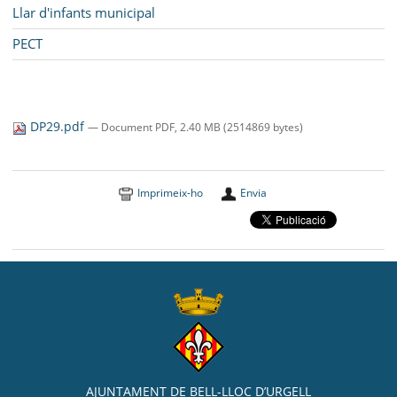
Llar d'infants municipal
PECT
DP29.pdf
— Document PDF, 2.40 MB (2514869 bytes)
Imprimeix-ho
Envia
AJUNTAMENT DE BELL-LLOC D’URGELL