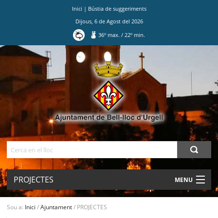
Inici
|
Bústia de suggeriments
Dijous
,
6
de
Agost
del
2026
36
º max.
/
22
º min.
Ves
al
contingut.
|
Salta
a
la
navegació
Cerca
PROJECTES
MENU
AJUNTAMENT
Sou a:
Inici
/
Ajuntament
/
PROJECTES