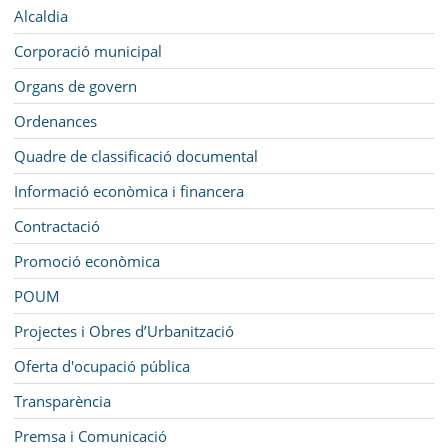
MUNICIPI
Navegació
Alcaldia
SEU ELECTRÒNICA
Corporació municipal
Organs de govern
BELL-LLOC SOLUCIONA
Ordenances
Quadre de classificació documental
Informació econòmica i financera
Contractació
Promoció econòmica
POUM
Projectes i Obres d’Urbanització
Oferta d'ocupació pública
Transparència
Premsa i Comunicació