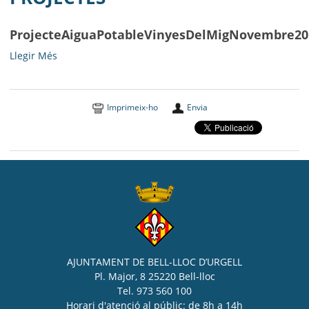
ProjecteAiguaPotableVinyesDelMigNovembre20
ProjecteAiguaPotableVinyesDelMigNovembre2019
Llegir Més
-
Imprimeix-ho
Envia
AJUNTAMENT DE BELL-LLOC D’URGELL
Pl. Major, 8 25220 Bell-lloc
Tel. 973 560 100
Horari d'atenció al públic: de 8h a 14h