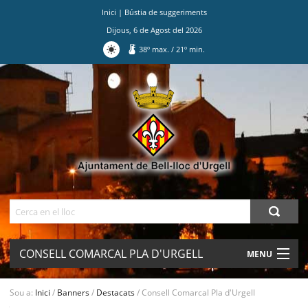
Inici
|
Bústia de suggeriments
Dijous
,
6
de
Agost
del
2026
38
º max.
/
21
º min.
Ves
al
contingut.
|
Salta
a
la
navegació
Cerca
CONSELL COMARCAL PLA D'URGELL
MENU
AJUNTAMENT
Sou a:
Inici
/
Banners
/
Destacats
/
Consell Comarcal Pla d'Urgell