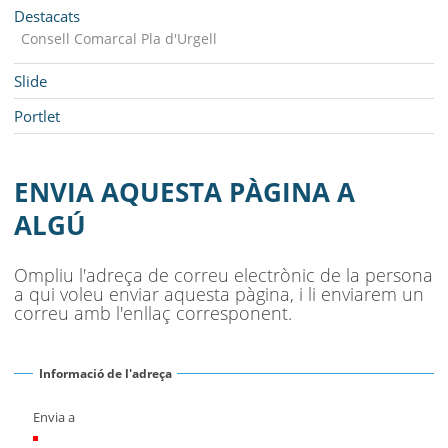
MUNICIPI
Navegació
Destacats
Consell Comarcal Pla d'Urgell
SEU ELECTRÒNICA
Slide
BELL-LLOC SOLUCIONA
Portlet
ENVIA AQUESTA PÀGINA A
ALGÚ
Ompliu l'adreça de correu electrònic de la persona
a qui voleu enviar aquesta pàgina, i li enviarem un
correu amb l'enllaç corresponent.
Informació de l'adreça
Envia a
(Necessari)