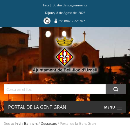
Inici
|
Bústia de suggeriments
Dijous
,
8
de
Agost
del
2026
39
º max.
/
22
º min.
Ves
al
contingut.
|
Salta
a
la
navegació
Cerca
PORTAL DE LA GENT GRAN
MENU
AJUNTAMENT
Sou a:
Inici
/
Banners
/
Destacats
/
Portal de la Gent Gran