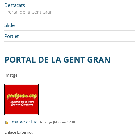
MUNICIPI
Navegació
Destacats
Portal de la Gent Gran
SEU ELECTRÒNICA
Slide
BELL-LLOC SOLUCIONA
Portlet
PORTAL DE LA GENT GRAN
Imatge
:
Imatge actual
Imatge JPEG
— 12 KB
Enlace Externo
: