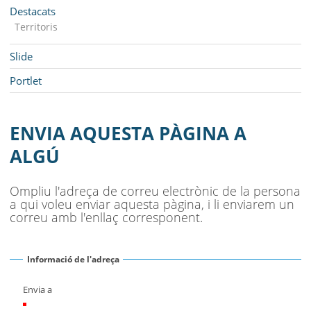
MUNICIPI
Navegació
Destacats
Territoris
SEU ELECTRÒNICA
Slide
BELL-LLOC SOLUCIONA
Portlet
ENVIA AQUESTA PÀGINA A
ALGÚ
Ompliu l'adreça de correu electrònic de la persona
a qui voleu enviar aquesta pàgina, i li enviarem un
correu amb l'enllaç corresponent.
Informació de l'adreça
Envia a
(Necessari)