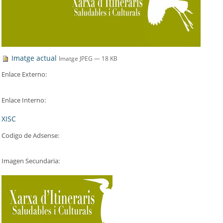
Imatge actual
Imatge JPEG
— 18 KB
Enlace Externo
:
Enlace Interno
:
XISC
Codigo de Adsense
:
Imagen Secundaria
: