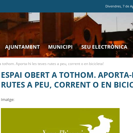
Divendres
,
7
de
A
AJUNTAMENT
MUNICIPI
SEU ELECTRÒNICA
a tothom. Aporta-hi les teves rutes a peu, corrent o en bicicleta!
ESPAI OBERT A TOTHOM. APORTA-H
RUTES A PEU, CORRENT O EN BICI
Imatge
: