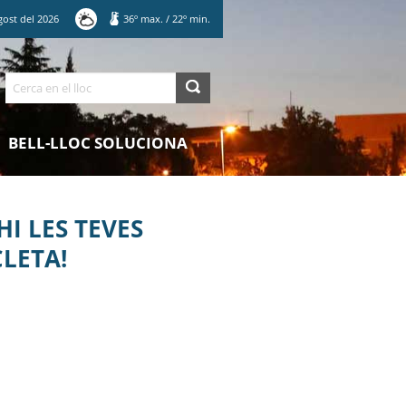
gost
del
2026
36
º max.
/
22
º min.
Cerca
BELL-LLOC SOLUCIONA
I LES TEVES
CLETA!