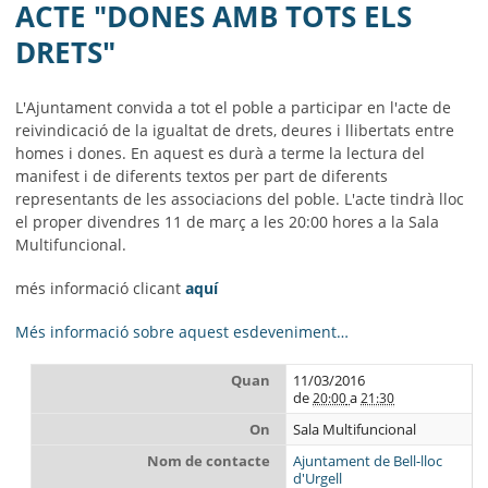
MUNICIPI
ACTE "DONES AMB TOTS ELS
DRETS"
SEU ELECTRÒNICA
BELL-LLOC SOLUCIONA
L'Ajuntament convida a tot el poble a participar en l'acte de
reivindicació de la igualtat de drets, deures i llibertats entre
homes i dones. En aquest es durà a terme la lectura del
manifest i de diferents textos per part de diferents
representants de les associacions del poble. L'acte tindrà lloc
el proper divendres 11 de març a les 20:00 hores a la Sala
Multifuncional.
més informació clicant
aquí
Més informació sobre aquest esdeveniment…
Quan
11/03/2016
de
a
20:00
21:30
On
Sala Multifuncional
Nom de contacte
Ajuntament de Bell-lloc
d'Urgell