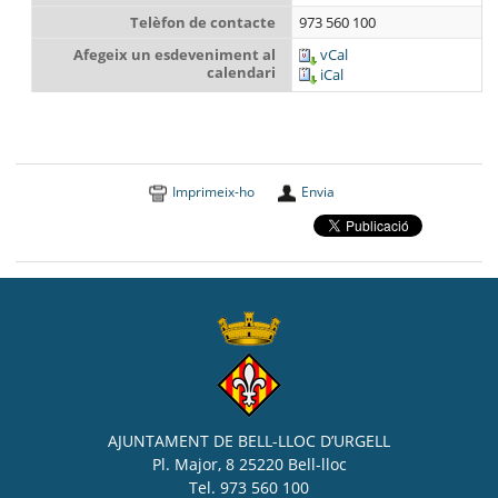
Telèfon de contacte
973 560 100
Afegeix un esdeveniment al
vCal
calendari
iCal
Imprimeix-ho
Envia
AJUNTAMENT DE BELL-LLOC D’URGELL
Pl. Major, 8 25220 Bell-lloc
Tel. 973 560 100