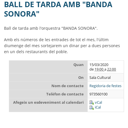
AJUNTAMENT
BALL DE TARDA AMB "BANDA
SONORA"
MUNICIPI
SEU ELECTRÒNICA
Ball de tarda amb l'orquestra "BANDA SONORA".
BELL-LLOC SOLUCIONA
Amb els números de les entrades de tot el mes, l'últim
diumenge del mes sortejarem un dinar per a dues persones
en un dels restaurants del poble.
Quan
15/03/2020
de
a
19:00
22:00
On
Sala Cultural
Nom de contacte
Regidoria de festes
Telèfon de contacte
973560100
Afegeix un esdeveniment al calendari
vCal
iCal