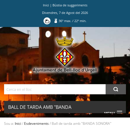
Inici
|
Bústia de suggeriments
Divendres
,
7
de
Agost
del
2026
36
º max.
/
22
º min.
Ves
al
contingut.
|
Salta
a
la
navegació
Cerca
BALL DE TARDA AMB "BANDA
MENU
SONORA"
Sou a:
Inici
/
Esdeveniments
/
Ball de tarda amb "BANDA SONORA"