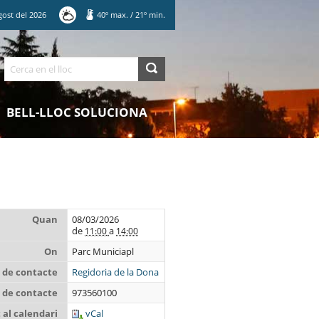
gost
del
2026
40
º max.
/
21
º min.
Cerca
BELL-LLOC SOLUCIONA
Quan
08/03/2026
de
a
11:00
14:00
On
Parc Municiapl
de contacte
Regidoria de la Dona
 de contacte
973560100
al calendari
vCal