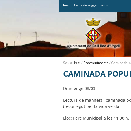
Inici
|
Bústia de suggeriments
Ves
al
contingut.
|
Salta
a
la
navegació
Sou a:
Inici
/
Esdeveniments
/
Caminada po
CAMINADA POPUL
Diumenge 08/03:
Lectura de manifest i caminada po
(recorregut per la vida verda)
Lloc: Parc Municipal a les 11:00 h.