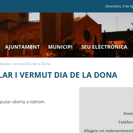
Divendres
,
9
de
A
AJUNTAMENT
MUNICIPI
SEU ELECTRÒNICA
pular i vermut Dia de la Dona
AR I VERMUT DIA DE LA DONA
pular oberta a tothom.
Nom 
Telèfon
Afegeix un esdeveniment 