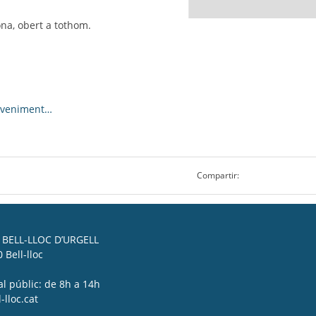
na, obert a tothom.
eveniment…
Compartir:
BELL-LLOC D’URGELL
 Bell-lloc
al públic: de 8h a 14h
lloc.cat