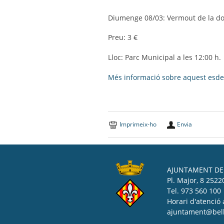
Diumenge 08/03:
Vermout de la do
Preu: 3 €
Lloc: Parc Municipal a les 12:00 h.
Més informació sobre aquest esd
Imprimeix-ho
Envia
AJUNTAMENT DE 
Pl. Major, 8 25220
Tel. 973 560 100
Horari d'atenció 
ajuntament@bell-