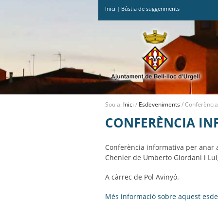
Inici
|
Bústia de suggeriments
Ves
al
contingut.
|
Salta
a
la
navegació
Sou a:
Inici
/
Esdeveniments
/
Conferència 
CONFERÈNCIA INF
Conferència informativa per anar a
Chenier de Umberto Giordani i Luigi
A càrrec de Pol Avinyó.
Més informació sobre aquest esd