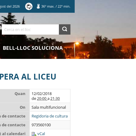
gost
del
2026
36
º max.
/
22
º min.
Cerca
BELL-LLOC SOLUCIONA
PERA AL LICEU
Quan
12/02/2018
de
a
20:00
21:30
On
Sala multifuncional
 de contacte
Regidoria de cultura
n de contacte
973560100
 al calendari
vCal