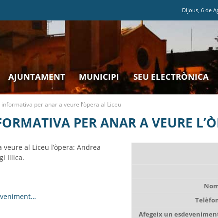
Dijous
,
6
de
A
AJUNTAMENT
MUNICIPI
SEU ELECTRÒNICA
informativa per anar a veure l’òpera al Liceu
ORMATIVA PER ANAR A VEURE L’Ò
 veure al Liceu l’òpera: Andrea
 Illica.
Nom
eveniment…
Telèfo
Afegeix un esdeveniment