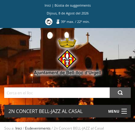
Inici
|
Bústia de suggeriments
Dijous
,
8
de
Agost
del
2026
39
º max.
/
22
º min.
Ves
al
contingut.
|
Salta
a
la
navegació
Cerca
2N CONCERT BELL-JAZZ AL CASAL
MENU
AJUNTAMENT
Sou a:
Inici
/
Esdeveniments
/
2n Concert BELL-JAZZ al Casal