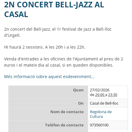
MUNICIPI
2N CONCERT BELL-JAZZ AL
CASAL
SEU ELECTRÒNICA
BELL-LLOC SOLUCIONA
2n concert del Bell-Jazz, el 1r festival de jazz a Bell-lloc
d'Urgell.
Hi haurà 2 sessions. A les 20h i a les 22h.
Venda d'entrades a les oficines de l'Ajuntament al preu de 2
euros i el mateix dia al casal, si en queden disponibles.
Més informació sobre aquest esdeveniment…
Quan
27/02/2026
de
a
20:00
23:30
On
Casal de Bell-lloc
Nom de contacte
Regidoria de
Cultura
Telèfon de contacte
973560100