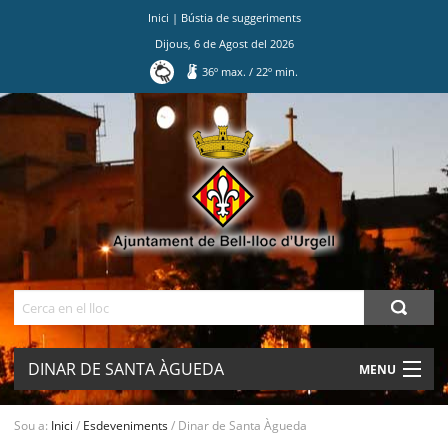
Inici
|
Bústia de suggeriments
Dijous
,
6
de
Agost
del
2026
36
º max.
/
22
º min.
Ves
al
contingut.
|
Salta
a
la
navegació
Cerca
DINAR DE SANTA ÀGUEDA
MENU
AJUNTAMENT
Sou a:
Inici
/
Esdeveniments
/
Dinar de Santa Àgueda