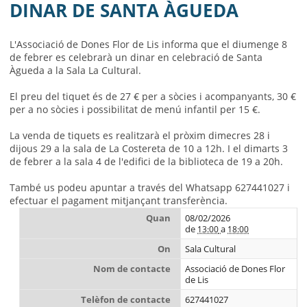
MUNICIPI
DINAR DE SANTA ÀGUEDA
SEU ELECTRÒNICA
L'Associació de Dones Flor de Lis informa que el diumenge 8
de febrer es celebrarà un dinar en celebració de Santa
BELL-LLOC SOLUCIONA
Àgueda a la Sala La Cultural.
El preu del tiquet és de 27 € per a sòcies i acompanyants, 30 €
per a no sòcies i possibilitat de menú infantil per 15 €.
La venda de tiquets es realitzarà el pròxim dimecres 28 i
dijous 29 a la sala de La Costereta de 10 a 12h. I el dimarts 3
de febrer a la sala 4 de l'edifici de la biblioteca de 19 a 20h.
També us podeu apuntar a través del Whatsapp 627441027 i
efectuar el pagament mitjançant transferència.
Quan
08/02/2026
de
a
13:00
18:00
On
Sala Cultural
Nom de contacte
Associació de Dones Flor
de Lis
Telèfon de contacte
627441027