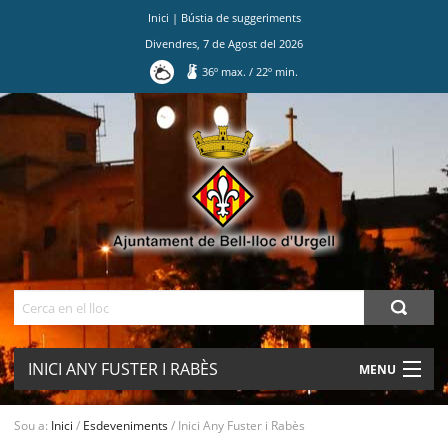
Inici
|
Bústia de suggeriments
Divendres
,
7
de
Agost
del
2026
36
º max.
/
22
º min.
Ves
al
contingut.
|
Salta
a
la
navegació
Cerca
INICI ANY FUSTER I RABÈS
MENU
AJUNTAMENT
Sou a:
Inici
/
Esdeveniments
/
Inici Any Fuster i Rabès