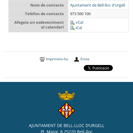
Nom de contacte
Ajuntament de Bell-lloc d'Urgell
Telèfon de contacte
973 560 100
Afegeix un esdeveniment
vCal
al calendari
iCal
Imprimeix-ho
Envia
AJUNTAMENT DE BELL-LLOC D’URGELL
Pl. Major, 8 25220 Bell-lloc