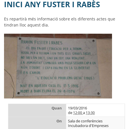
MUNICIPI
INICI ANY FUSTER I RABÈS
SEU ELECTRÒNICA
Es repartirà més informació sobre els diferents actes que
tindran lloc aquest dia.
BELL-LLOC SOLUCIONA
Quan
19/03/2016
de
a
12:00
13:30
On
Sala de conferències
Incubadora d'Empreses