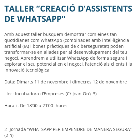
AJUNTAMENT
TALLER “CREACIÓ D’ASSISTENTS
MUNICIPI
DE WHATSAPP"
SEU ELECTRÒNICA
Amb aquest taller busquem demostrar com eines tan
quotidianes com WhatsApp (combinades amb intel·ligència
BELL-LLOC SOLUCIONA
artificial (IA) i bones pràctiques de ciberseguretat) poden
transformar-se en aliades per al desenvolupament del teu
negoci. Aprendrem a utilitzar WhatsApp de forma segura i
explorar el seu potencial en el negoci, l'atenció als clients i la
innovació tecnològica.
Data: Dimarts 11 de novembre i dimecres 12 de novembre
Lloc: Incubadora d’Empreses (C/ Joan Oró, 3)
Horari: De 18’00 a 21’00 hores
2-
Jornada “WHATSAPP PER EMPENDRE DE MANERA SEGURA”
(2 h)