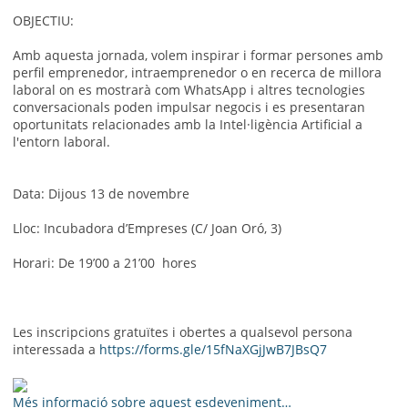
OBJECTIU:
Amb aquesta jornada, volem inspirar i formar persones amb
perfil emprenedor, intraemprenedor o en recerca de millora
laboral on es mostrarà com WhatsApp i altres tecnologies
conversacionals poden impulsar negocis i es presentaran
oportunitats relacionades amb la Intel·ligència Artificial a
l'entorn laboral.
Data: Dijous 13 de novembre
Lloc: Incubadora d’Empreses (C/ Joan Oró, 3)
Horari: De 19’00 a 21’00 hores
Les inscripcions gratuïtes i obertes a qualsevol persona
interessada a
https://forms.gle/15fNaXGjJwB7JBsQ7
Més informació sobre aquest esdeveniment…