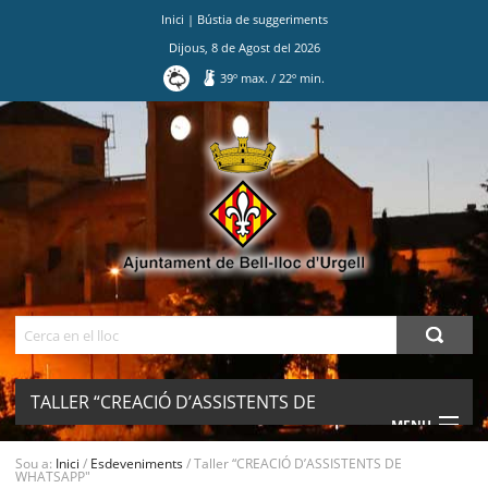
Inici
|
Bústia de suggeriments
Dijous
,
8
de
Agost
del
2026
39
º max.
/
22
º min.
Ves
al
contingut.
|
Salta
a
la
navegació
Cerca
TALLER “CREACIÓ D’ASSISTENTS DE
MENU
WHATSAPP"
Sou a:
Inici
/
Esdeveniments
/
Taller “CREACIÓ D’ASSISTENTS DE
WHATSAPP"