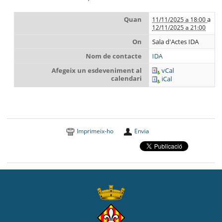
Quan
a
11/11/2025 a 18:00
12/11/2025 a 21:00
On
Sala d'Actes IDA
Nom de contacte
IDA
Afegeix un esdeveniment al
vCal
calendari
iCal
Imprimeix-ho
Envia