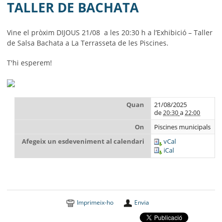
MUNICIPI
TALLER DE BACHATA
SEU ELECTRÒNICA
Vine el pròxim DIJOUS
21/08
a les 20:30 h
a l’Exhibició – Taller
de Salsa Bachata a La Terrasseta de les Piscines.
BELL-LLOC SOLUCIONA
T
'hi esperem!
Quan
21/08/2025
de
a
20:30
22:00
On
Piscines municipals
Afegeix un esdeveniment al calendari
vCal
iCal
Imprimeix-ho
Envia