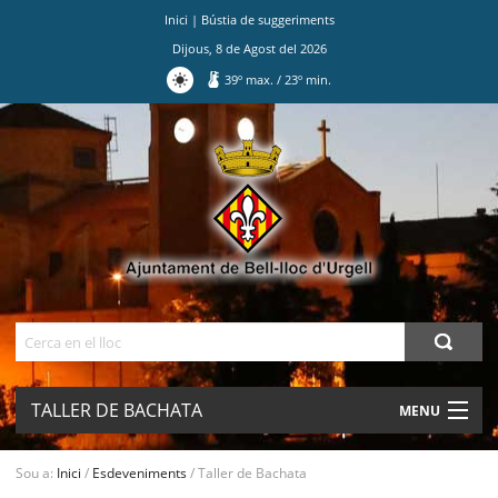
Inici
|
Bústia de suggeriments
Dijous
,
8
de
Agost
del
2026
39
º max.
/
23
º min.
Ves
al
contingut.
|
Salta
a
la
navegació
Cerca
TALLER DE BACHATA
MENU
AJUNTAMENT
Sou a:
Inici
/
Esdeveniments
/
Taller de Bachata