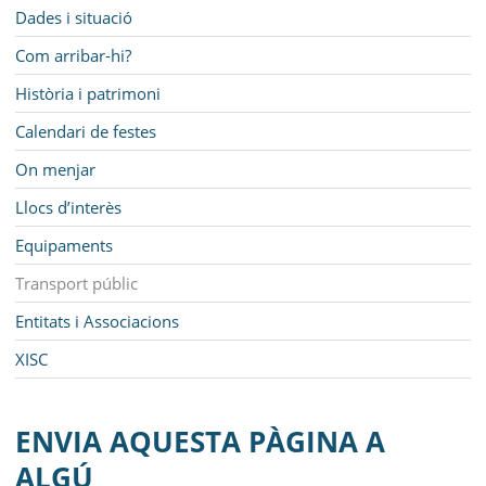
MUNICIPI
Navegació
Dades i situació
SEU ELECTRÒNICA
Com arribar-hi?
Història i patrimoni
BELL-LLOC SOLUCIONA
Calendari de festes
On menjar
Llocs d’interès
Equipaments
Transport públic
Entitats i Associacions
XISC
ENVIA AQUESTA PÀGINA A
ALGÚ