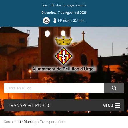
Inici
|
Bústia de suggeriments
Divendres
,
7
de
Agost
del
2026
36
º max.
/
22
º min.
Ves
al
contingut.
|
Salta
a
la
navegació
Cerca
TRANSPORT PÚBLIC
MENU
AJUNTAMENT
Sou a:
Inici
/
Municipi
/
Transport públic