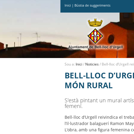
Inici
|
Bústia de suggeriments
Ves
al
contingut.
|
Salta
a
la
navegació
Sou a:
Inici
/
Noticies
/
Bell-lloc d’Urgell r
BELL-LLOC D’URGE
MÓN RURAL
S'està pintant un mural artíst
femení.
Bell-lloc d’Urgell reivindica el tr
l’il·lustrador balaguerí Ramon May
L’obra, amb una figura femenina cen