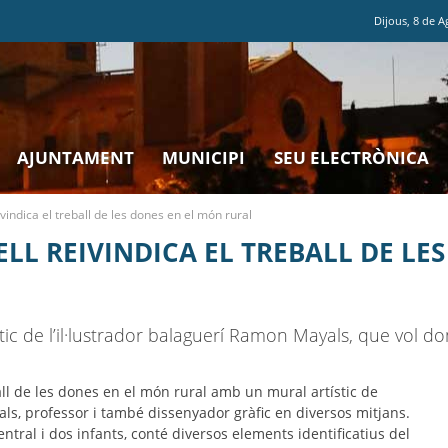
Dijous
,
8
de
A
AJUNTAMENT
MUNICIPI
SEU ELECTRÒNICA
eivindica el treball de les dones en el món rural
LL REIVINDICA EL TREBALL DE LE
ic de l’il·lustrador balaguerí Ramon Mayals, que vol donar
eball de les dones en el món rural amb un mural artístic de
als, professor i també dissenyador gràfic en diversos mitjans.
tral i dos infants, conté diversos elements identificatius del