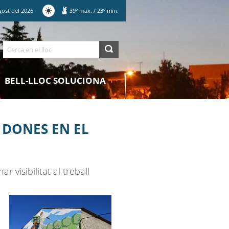
gost
del
2026
39
º max.
/
23
º min.
Cerca
BELL-LLOC SOLUCIONA
S DONES EN EL
 visibilitat al treball