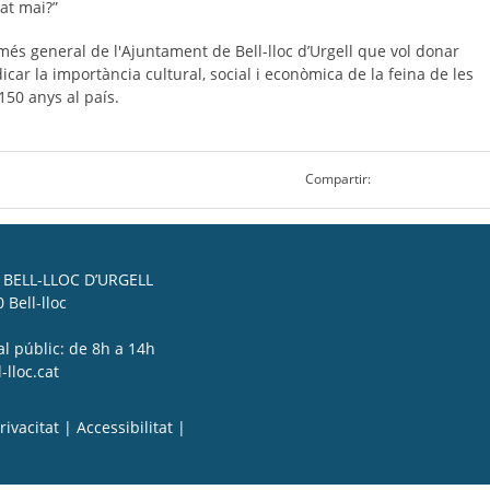
lat mai?”
més general de l'Ajuntament de Bell-lloc d’Urgell que vol donar
indicar la importància cultural, social i econòmica de la feina de les
150 anys al país.
Compartir:
BELL-LLOC D’URGELL
 Bell-lloc
al públic: de 8h a 14h
lloc.cat
rivacitat
|
Accessibilitat
|