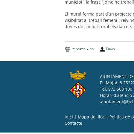
municipi i la frase “Jo no he trebal
El mural forma part d’un projecte 
visibilitat al treball femení i reiv
dones de l'àmbit rural els darrers 
Imprimeix-ho
Envia
AJUNTAMENT DE 
Pl. Major, 8 25220
Tel. 973 560 100
Horari d'atenció 
ajuntament@bell-
Inici
|
Mapa del lloc
|
Politica de p
Contacte