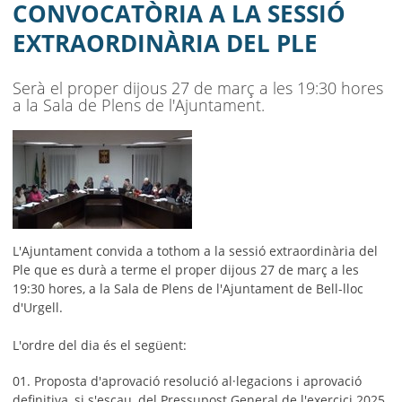
AJUNTAMENT
CONVOCATÒRIA A LA SESSIÓ
EXTRAORDINÀRIA DEL PLE
MUNICIPI
SEU ELECTRÒNICA
Serà el proper dijous 27 de març a les 19:30 hores
a la Sala de Plens de l'Ajuntament.
BELL-LLOC SOLUCIONA
L'Ajuntament convida a tothom a la sessió extraordinària del
Ple que es durà a terme el proper dijous 27 de març a les
19:30 hores, a la Sala de Plens de l'Ajuntament de Bell-lloc
d'Urgell.
L'ordre del dia és el següent:
01. Proposta d'aprovació resolució al·legacions i aprovació
definitiva, si s'escau, del Pressupost General de l'exercici 2025,