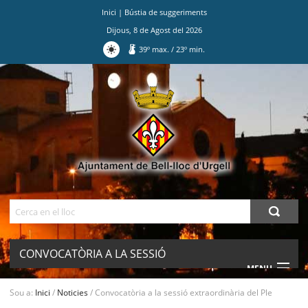
Inici
|
Bústia de suggeriments
Dijous
,
8
de
Agost
del
2026
39
º max.
/
23
º min.
Ves
al
contingut.
|
Salta
a
la
navegació
Cerca
CONVOCATÒRIA A LA SESSIÓ
MENU
EXTRAORDINÀRIA DEL PLE
Sou a:
Inici
/
Noticies
/
Convocatòria a la sessió extraordinària del Ple