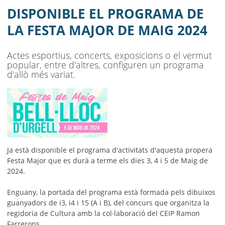
AJUNTAMENT
DISPONIBLE EL PROGRAMA DE
MUNICIPI
LA FESTA MAJOR DE MAIG 2024
SEU ELECTRÒNICA
Actes esportius, concerts, exposicions o el vermut
popular, entre d'altres, configuren un programa
BELL-LLOC SOLUCIONA
d'allò més variat.
Ja està disponible el programa d'activitats d'aquesta propera
Festa Major que es durà a terme els dies 3, 4 i 5 de Maig de
2024.
Enguany, la portada del programa està formada pels dibuixos
guanyadors de i3, i4 i 15 (A i B), del concurs que organitza la
regidoria de Cultura amb la col·laboració del CEIP Ramon
Farrerons.