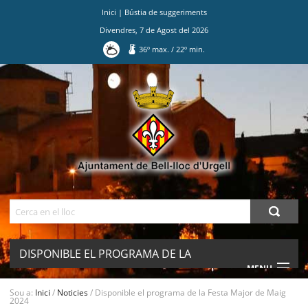
Inici
|
Bústia de suggeriments
Divendres
,
7
de
Agost
del
2026
36
º max.
/
22
º min.
Ves
al
contingut.
|
Salta
a
la
navegació
Cerca
DISPONIBLE EL PROGRAMA DE LA
MENU
FESTA MAJOR DE MAIG 2024
Sou a:
Inici
/
Noticies
/
Disponible el programa de la Festa Major de Maig
2024