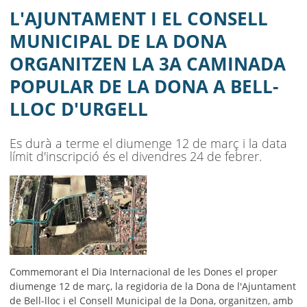
LA 3A CAMINADA POPULAR DE LA
L'AJUNTAMENT I EL CONSELL
DONA A BELL-LLOC D'URGELL
MUNICIPAL DE LA DONA
ORGANITZEN LA 3A CAMINADA
AJUNTAMENT
POPULAR DE LA DONA A BELL-
MUNICIPI
LLOC D'URGELL
SEU ELECTRÒNICA
Es durà a terme el diumenge 12 de març i la data
BELL-LLOC SOLUCIONA
límit d'inscripció és el divendres 24 de febrer.
Commemorant el Dia Internacional de les Dones el proper
diumenge 12 de març, la regidoria de la Dona de l'Ajuntament
de Bell-lloc i el Consell Municipal de la Dona, organitzen, amb