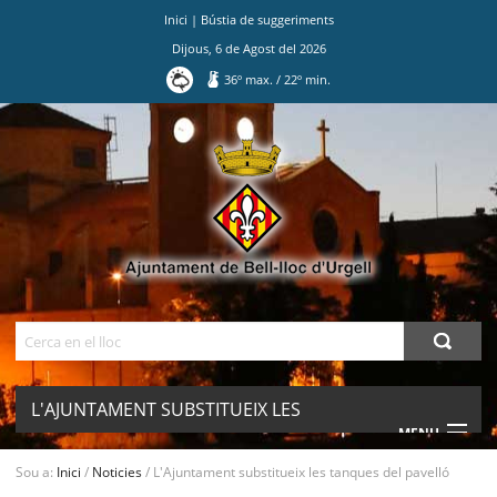
Inici
|
Bústia de suggeriments
Dijous
,
6
de
Agost
del
2026
36
º max.
/
22
º min.
Ves
al
contingut.
|
Salta
a
la
navegació
Cerca
L'AJUNTAMENT SUBSTITUEIX LES
MENU
TANQUES DEL PAVELLÓ
Sou a:
Inici
/
Noticies
/
L'Ajuntament substitueix les tanques del pavelló