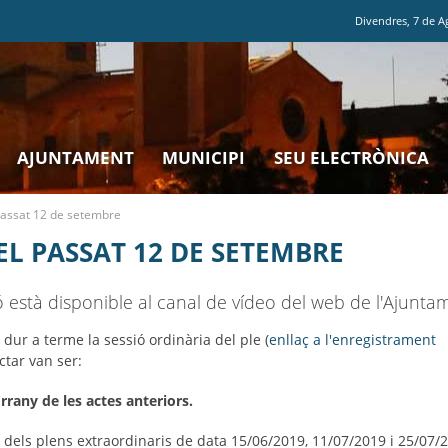
Divendres
,
7
de
A
AJUNTAMENT
MUNICIPI
SEU ELECTRÒNICA
passat 12 de setembre
EL PASSAT 12 DE SETEMBRE
ó està disponible al canal de vídeo del web de l'Ajunta
dur a terme la sessió ordinària del ple (
enllaç a l'enregistrament
ctar van ser:
orrany de les actes anteriors.
 dels plens extraordinaris de data 15/06/2019, 11/07/2019 i 25/07/2