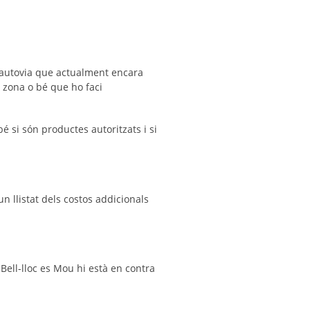
 l’autovia que actualment encara
 zona o bé que ho faci
é si són productes autoritzats i si
n llistat dels costos addicionals
Bell-lloc es Mou hi està en contra