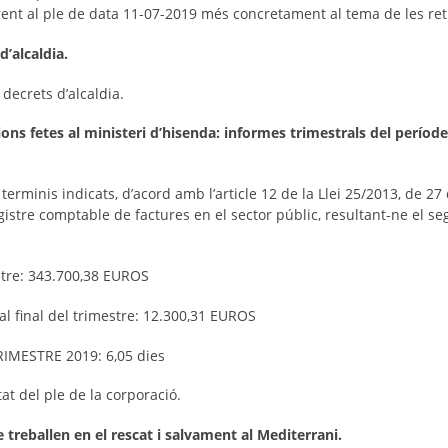
nt al ple de data 11-07-2019 més concretament al tema de les ret
’alcaldia.
decrets d’alcaldia.
ions fetes al ministeri d’hisenda: informes trimestrals del perí
terminis indicats, d’acord amb l’article 12 de la Llei 25/2013, de 2
registre comptable de factures en el sector públic, resultant-ne el 
stre: 343.700,38 EUROS
l final del trimestre: 12.300,31 EUROS
RIMESTRE 2019: 6,05 dies
t del ple de la corporació.
 treballen en el rescat i salvament al Mediterrani.