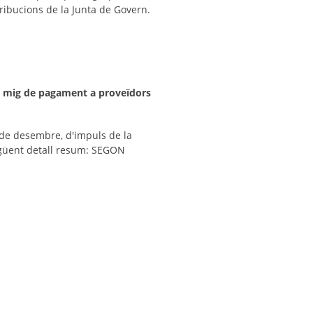
ribucions de la Junta de Govern.
ode mig de pagament a proveïdors
7 de desembre, d'impuls de la
següent detall resum: SEGON