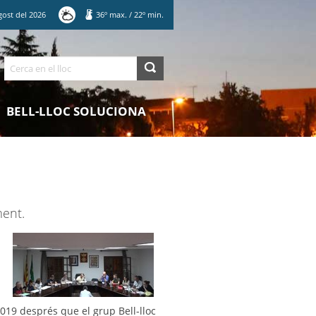
gost
del
2026
36
º max.
/
22
º min.
Cerca
BELL-LLOC SOLUCIONA
ment.
019 després que el grup Bell-lloc