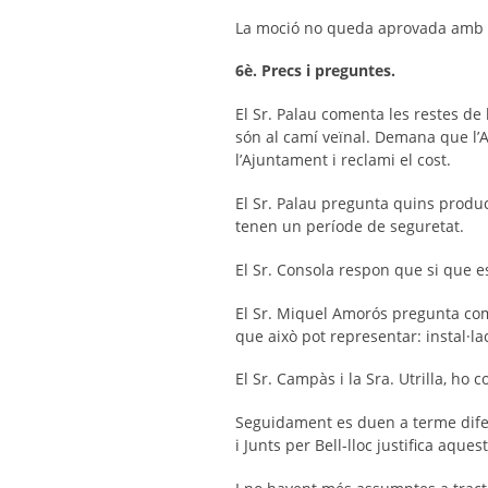
La moció no queda aprovada amb 6 v
6è. Precs i preguntes.
El Sr. Palau comenta les restes de 
són al camí veïnal. Demana que l’A
l’Ajuntament i reclami el cost.
El Sr. Palau pregunta quins product
tenen un període de seguretat.
El Sr. Consola respon que si que e
El Sr. Miquel Amorós pregunta com 
que això pot representar: instal·lac
El Sr. Campàs i la Sra. Utrilla, ho 
Seguidament es duen a terme difere
i Junts per Bell-lloc justifica aques