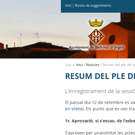
Inici
|
Bústia de suggeriments
Ves
al
contingut.
|
Salta
a
la
navegació
Sou a:
Inici
/
Noticies
/
Resum del ple del 
RESUM DEL PLE D
L'enregistrament de la sessi
El passat dia 12 de setembre es va 
en vídeo
). Els punts que es van tra
1r. Aprovació, si s’escau, de l’esb
S’aproven per unanimitat les actes