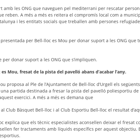
rt amb les ONG que naveguen pel mediterrani per rescatar persones
ue reben. A més a més es reitera el compromís local com a municipi
talunya i les entitats socials que treballen amb persones refugiade
 presentada per Bell-lloc es Mou per donar suport a les ONG que tr
e per donar suport a les ONG que s’impliquen.
 es Mou, fresat de la pista del pavelló abans d’acabar l’any.
ou proposa al Ple de l’Ajuntament de Bell-lloc d’Urgell els següents
) una partida destinada a fresar la pista del pavelló poliesportiu de 
 aquest exercici. A més a més es demana que
 al Club Bàsquet Bell-lloc i al Club Esportiu Bell-lloc el resultat d’
oc explica que els tècnic especialistes aconsellen deixar el fresat 
nsellen fer tractaments amb líquids específics per aquest objectiu. 
esportius.