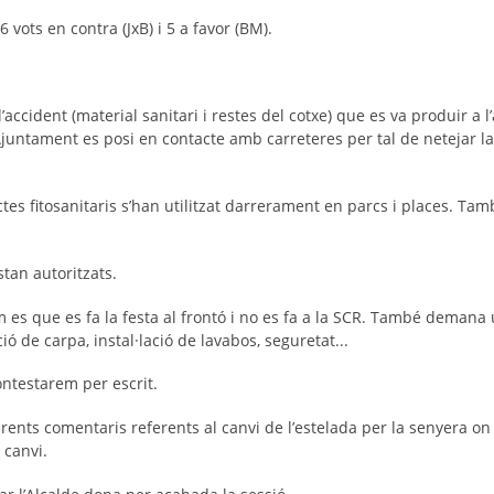
ots en contra (JxB) i 5 a favor (BM).
l’accident (material sanitari i restes del cotxe) que es va produir a
juntament es posi en contacte amb carreteres per tal de netejar la
es fitosanitaris s’han utilitzat darrerament en parcs i places. Tamb
stan autoritzats.
es que es fa la festa al frontó i no es fa a la SCR. També demana u
ió de carpa, instal·lació de lavabos, seguretat...
contestarem per escrit.
nts comentaris referents al canvi de l’estelada per la senyera on 
t canvi.