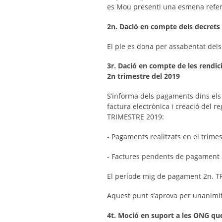
es Mou presenti una esmena refere
2n. Dació en compte dels decrets d
El ple es dona per assabentat dels 
3r. Dació en compte de les rendic
2n trimestre del 2019
S’informa dels pagaments dins els 
factura electrònica i creació del 
TRIMESTRE 2019:
- Pagaments realitzats en el trime
- Factures pendents de pagament a
El període mig de pagament 2n. T
Aquest punt s’aprova per unanimita
4t. Moció en suport a les ONG que