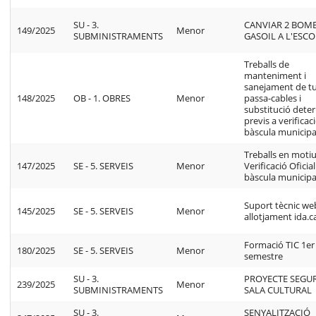
SU - 3.
CANVIAR 2 BOM
149/2025
Menor
SUBMINISTRAMENTS
GASOIL A L'ESC
Treballs de
manteniment i
sanejament de t
148/2025
OB - 1. OBRES
Menor
passa-cables i
substitució deter
previs a verificac
bàscula municipa
Treballs en motiu
147/2025
SE - 5. SERVEIS
Menor
Verificació Oficial
bàscula municipa
Suport tècnic web
145/2025
SE - 5. SERVEIS
Menor
allotjament ida.c
Formació TIC 1er
180/2025
SE - 5. SERVEIS
Menor
semestre
SU - 3.
PROYECTE SEGU
239/2025
Menor
SUBMINISTRAMENTS
SALA CULTURAL
SU - 3.
SENYALITZACIÓ