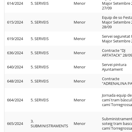
614/2024
5. SERVEIS
Menor
Major Setembre 
27/09
Equip de so Fest
615/2024
5. SERVEIS
Menor
Major Setembre 
28/09
Servei seguretat 
619/2024
5. SERVEIS
Menor
Major Setembre 
Contracte "DJ
636/2024
5. SERVEIS
Menor
ARTATACK" 28/0
Servei pintura
640/2024
5. SERVEIS
Menor
Ajuntament
Contracte
648/2024
5. SERVEIS
Menor
"ADRENALINA P
Jornada equip de
664/2024
5. SERVEIS
Menor
camí tram bàscul
camí Torregross
Subministramen
3.
665/2024
Menor
soteig tram basc
SUBMINISTRAMENTS
camí Torregross