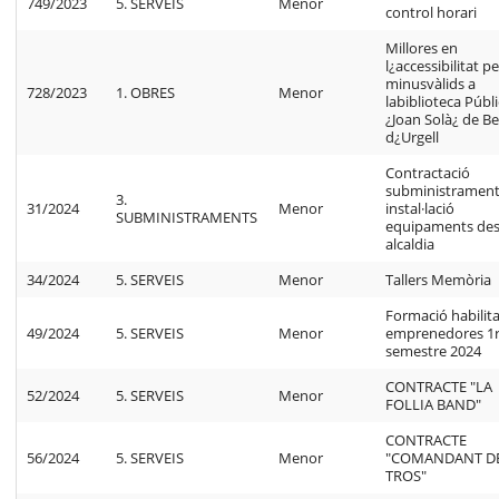
749/2023
5. SERVEIS
Menor
control horari
Millores en
l¿accessibilitat pe
minusvàlids a
728/2023
1. OBRES
Menor
labiblioteca Públ
¿Joan Solà¿ de Bel
d¿Urgell
Contractació
subministramen
3.
31/2024
Menor
instal·lació
SUBMINISTRAMENTS
equipaments de
alcaldia
34/2024
5. SERVEIS
Menor
Tallers Memòria
Formació habilit
49/2024
5. SERVEIS
Menor
emprenedores 1
semestre 2024
CONTRACTE "LA
52/2024
5. SERVEIS
Menor
FOLLIA BAND"
CONTRACTE
56/2024
5. SERVEIS
Menor
"COMANDANT D
TROS"