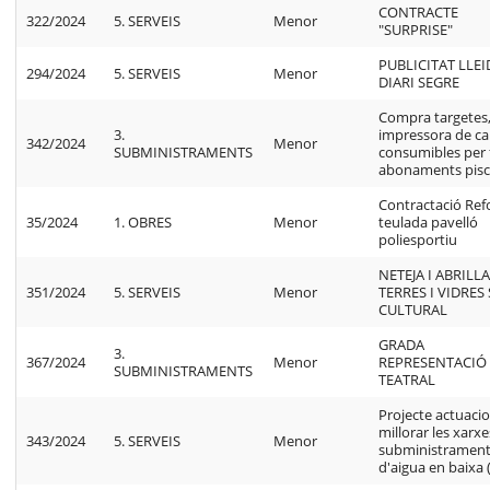
CONTRACTE
322/2024
5. SERVEIS
Menor
"SURPRISE"
PUBLICITAT LLEI
294/2024
5. SERVEIS
Menor
DIARI SEGRE
Compra targetes
3.
impressora de ca
342/2024
Menor
SUBMINISTRAMENTS
consumibles per 
abonaments pisc
Contractació Re
35/2024
1. OBRES
Menor
teulada pavelló
poliesportiu
NETEJA I ABRILL
351/2024
5. SERVEIS
Menor
TERRES I VIDRES
CULTURAL
GRADA
3.
367/2024
Menor
REPRESENTACIÓ
SUBMINISTRAMENTS
TEATRAL
Projecte actuaci
millorar les xarx
343/2024
5. SERVEIS
Menor
subministramen
d'aigua en baixa 