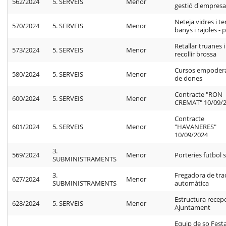
562/2024
5. SERVEIS
Menor
gestió d'empres
Neteja vidres i te
570/2024
5. SERVEIS
Menor
banys i rajoles - 
Retallar truanes i
573/2024
5. SERVEIS
Menor
recollir brossa
Cursos empode
580/2024
5. SERVEIS
Menor
de dones
Contracte "RON
600/2024
5. SERVEIS
Menor
CREMAT" 10/09/
Contracte
601/2024
5. SERVEIS
Menor
"HAVANERES"
10/09/2024
3.
569/2024
Menor
Porteries futbol 
SUBMINISTRAMENTS
3.
Fregadora de tra
627/2024
Menor
SUBMINISTRAMENTS
automàtica
Estructura recep
628/2024
5. SERVEIS
Menor
Ajuntament
Equip de so Fest