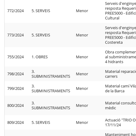
Serveis d'enginye
resposta Requer
772/2024
5. SERVEIS
Menor
PREE5000 - Edific
Cultural
Serveis d'enginye
resposta Requer
773/2024
5. SERVEIS
Menor
PREE5000 - Edific
Costereta
Obra complemen
755/2024
1. OBRES
Menor
al subministram
4 hidrants
3.
Material reparac
798/2024
Menor
SUBMINISTRAMENTS
carrers
3.
Material camí Vi
799/2024
Menor
SUBMINISTRAMENTS
de la Barca
3.
Material consulto
800/2024
Menor
SUBMINISTRAMENTS
mèdic
Actuació "TRIO 
809/2024
5. SERVEIS
Menor
17/11/24
Manteniment hos