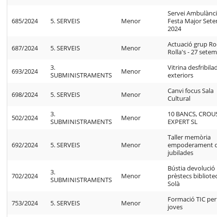
Servei Ambulànc
685/2024
5. SERVEIS
Menor
Festa Major Set
2024
Actuació grup R
687/2024
5. SERVEIS
Menor
Rolla's - 27 sete
3.
Vitrina desfribila
693/2024
Menor
SUBMINISTRAMENTS
exteriors
Canvi focus Sala
698/2024
5. SERVEIS
Menor
Cultural
3.
10 BANCS, CROU
502/2024
Menor
SUBMINISTRAMENTS
EXPERT SL
Taller memòria
692/2024
5. SERVEIS
Menor
empoderament 
jubilades
Bústia devolució
3.
702/2024
Menor
prèstecs bibliote
SUBMINISTRAMENTS
Solà
Formació TIC per
753/2024
5. SERVEIS
Menor
joves