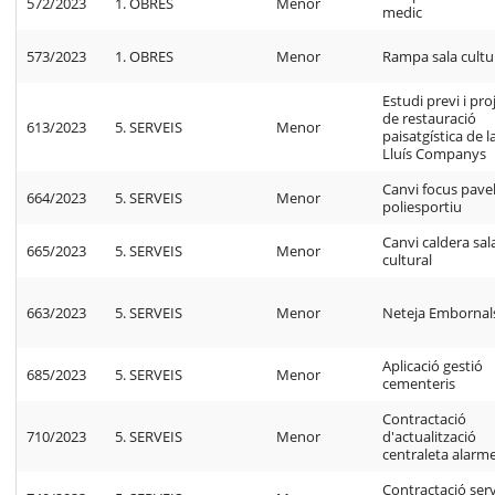
572/2023
1. OBRES
Menor
medic
573/2023
1. OBRES
Menor
Rampa sala cultu
Estudi previ i pro
de restauració
613/2023
5. SERVEIS
Menor
paisatgística de l
Lluís Companys
Canvi focus pave
664/2023
5. SERVEIS
Menor
poliesportiu
Canvi caldera sal
665/2023
5. SERVEIS
Menor
cultural
663/2023
5. SERVEIS
Menor
Neteja Embornal
Aplicació gestió
685/2023
5. SERVEIS
Menor
cementeris
Contractació
710/2023
5. SERVEIS
Menor
d'actualització
centraleta alarm
Contractació ser