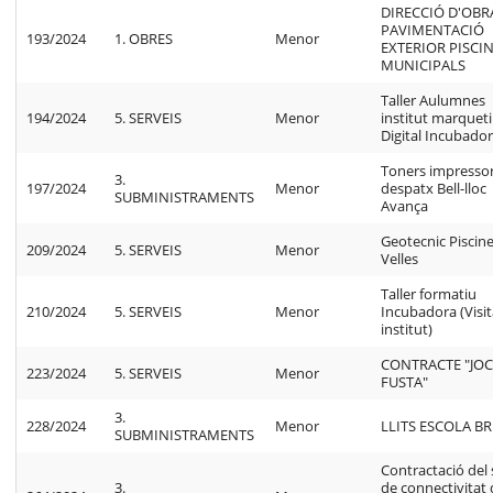
DIRECCIÓ D'OBRA
PAVIMENTACIÓ
193/2024
1. OBRES
Menor
EXTERIOR PISCI
MUNICIPALS
Taller Aulumnes
194/2024
5. SERVEIS
Menor
institut marquet
Digital Incubado
Toners impresso
3.
197/2024
Menor
despatx Bell-lloc
SUBMINISTRAMENTS
Avança
Geotecnic Piscin
209/2024
5. SERVEIS
Menor
Velles
Taller formatiu
210/2024
5. SERVEIS
Menor
Incubadora (Visi
institut)
CONTRACTE "JOC
223/2024
5. SERVEIS
Menor
FUSTA"
3.
228/2024
Menor
LLITS ESCOLA B
SUBMINISTRAMENTS
Contractació del
3.
de connectivitat