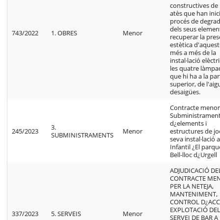
constructives de 
atès que han inic
procés de degra
dels seus element
743/2022
1. OBRES
Menor
recuperar la pres
estètica d'aquest
més a més de la
instal·lació elèctr
les quatre làmpa
que hi ha a la par
superior, de l'aigu
desaigües.
Contracte menor
Subministramen
d¿elements i
3.
245/2023
Menor
estructures de joc
SUBMINISTRAMENTS
seva instal·lació 
Infantil ¿El parq
Bell-lloc d¿Urgell
ADJUDICACIÓ DE
CONTRACTE ME
PER LA NETEJA,
MANTENIMENT,
CONTROL D¿ACCÉ
EXPLOTACIÓ DE
337/2023
5. SERVEIS
Menor
SERVEI DE BAR A