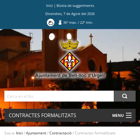
Inici
|
Bústia de suggeriments
Divendres
,
7
de
Agost
del
2026
36
º max.
/
22
º min.
Ves
al
contingut.
|
Salta
a
la
navegació
Cerca
CONTRACTES FORMALITZATS
MENU
AJUNTAMENT
Sou a:
Inici
/
Ajuntament
/
Contractació
/
Contractes formalitzats