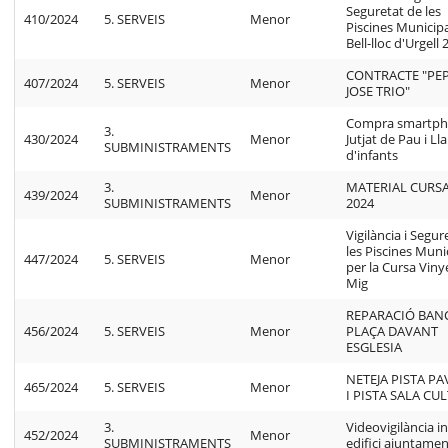
Seguretat de les
410/2024
5. SERVEIS
Menor
Piscines Municip
Bell-lloc d'Urgell
CONTRACTE "PEP
407/2024
5. SERVEIS
Menor
JOSE TRIO"
Compra smartp
3.
430/2024
Menor
Jutjat de Pau i Lla
SUBMINISTRAMENTS
d'infants
3.
MATERIAL CURS
439/2024
Menor
SUBMINISTRAMENTS
2024
Vigilància i Segur
les Piscines Muni
447/2024
5. SERVEIS
Menor
per la Cursa Viny
Mig
REPARACIÓ BAN
456/2024
5. SERVEIS
Menor
PLAÇA DAVANT
ESGLESIA
NETEJA PISTA P
465/2024
5. SERVEIS
Menor
I PISTA SALA CU
3.
Videovigilància in
452/2024
Menor
SUBMINISTRAMENTS
edifici ajuntame