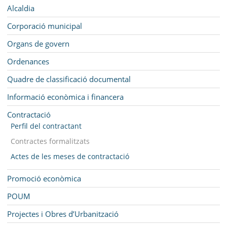
MUNICIPI
Navegació
Alcaldia
SEU ELECTRÒNICA
Corporació municipal
Organs de govern
BELL-LLOC SOLUCIONA
Ordenances
Quadre de classificació documental
Informació econòmica i financera
Contractació
Perfil del contractant
Contractes formalitzats
Actes de les meses de contractació
Promoció econòmica
POUM
Projectes i Obres d’Urbanització