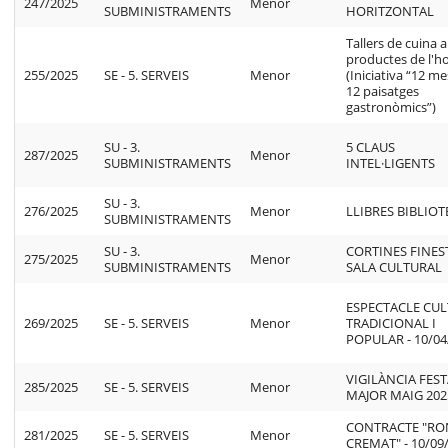
247/2025
Menor
SUBMINISTRAMENTS
HORITZONTAL
Tallers de cuina
productes de l'h
255/2025
SE - 5. SERVEIS
Menor
(Iniciativa “12 me
12 paisatges
gastronòmics”)
SU - 3.
5 CLAUS
287/2025
Menor
SUBMINISTRAMENTS
INTEL·LIGENTS
SU - 3.
276/2025
Menor
LLIBRES BIBLIO
SUBMINISTRAMENTS
SU - 3.
CORTINES FINES
275/2025
Menor
SUBMINISTRAMENTS
SALA CULTURAL
ESPECTACLE CU
269/2025
SE - 5. SERVEIS
Menor
TRADICIONAL I
POPULAR - 10/04
VIGILÀNCIA FES
285/2025
SE - 5. SERVEIS
Menor
MAJOR MAIG 202
CONTRACTE "RO
281/2025
SE - 5. SERVEIS
Menor
CREMAT" - 10/09