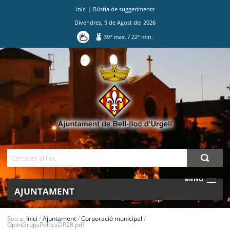
Inici
|
Bústia de suggeriments
Divendres
,
9
de
Agost
del
2026
39
º max.
/
22
º min.
Ves
al
contingut.
|
Salta
a
la
navegació
Cerca
MENU
AJUNTAMENT
MUNICIPI
Sou a:
Inici
/
Ajuntament
/
Corporació municipal
/
OpiniGrupsPolticsDP28.pdf