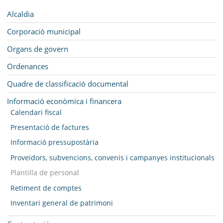
MUNICIPI
Navegació
Alcaldia
SEU ELECTRÒNICA
Corporació municipal
BELL-LLOC SOLUCIONA
Organs de govern
Ordenances
Quadre de classificació documental
Informació econòmica i financera
Calendari fiscal
Presentació de factures
Informació pressupostària
Proveïdors, subvencions, convenis i campanyes institucionals
Plantilla de personal
Retiment de comptes
Inventari general de patrimoni