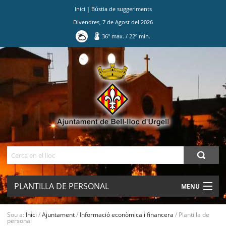
Inici
|
Bústia de suggeriments
Divendres
,
7
de
Agost
del
2026
36
º max.
/
22
º min.
Ves
al
contingut.
|
Salta
a
la
navegació
Cerca
PLANTILLA DE PERSONAL
MENU
AJUNTAMENT
Sou a:
Inici
/
Ajuntament
/
Informació econòmica i financera
/
Plantilla de
personal