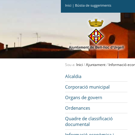
Inici
|
Bústia de suggeriments
Ves
al
contingut.
|
Salta
a
la
navegació
Sou a:
Inici
/
Ajuntament
/
Informació econ
Navegació
Alcaldia
Corporació municipal
Organs de govern
Ordenances
Quadre de classificació
documental
Informació econòmica i