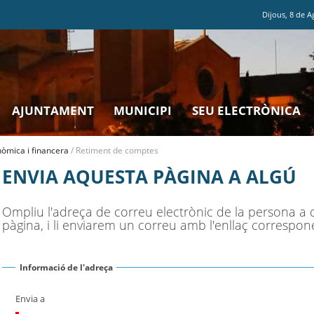
Dijous
,
8
de
A
AJUNTAMENT
MUNICIPI
SEU ELECTRÒNICA
òmica i financera
/
Retiment de comptes
ENVIA AQUESTA PÀGINA A ALGÚ
Ompliu l'adreça de correu electrònic de la persona a 
pàgina, i li enviarem un correu amb l'enllaç correspon
Informació de l'adreça
Envia a
(Necessari)