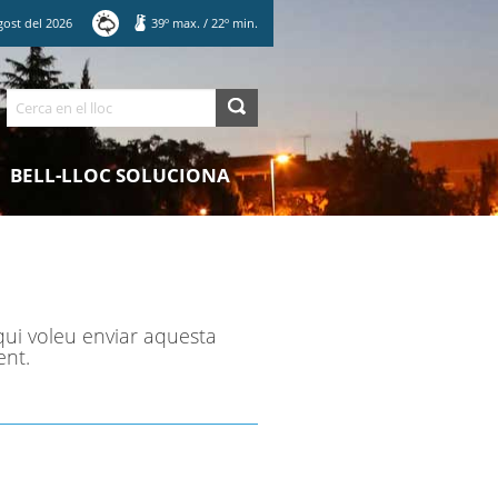
gost
del
2026
39
º max.
/
22
º min.
Cerca
BELL-LLOC SOLUCIONA
qui voleu enviar aquesta
ent.