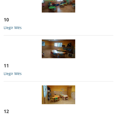
10
10
Llegir Més
-
11
11
Llegir Més
-
12