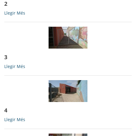
2
2
Llegir Més
-
3
3
Llegir Més
-
4
4
Llegir Més
-