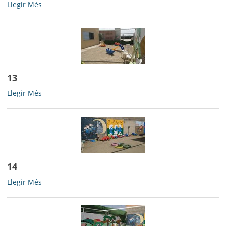
12
Llegir Més
-
13
13
Llegir Més
-
14
14
Llegir Més
-