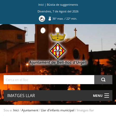
Inici
|
Bústia de suggeriments
Divendres
,
7
de
Agost
del
2026
36
º max.
/
22
º min.
Ves
al
contingut.
|
Salta
a
la
navegació
Cerca
IMATGES LLAR
MENU
AJUNTAMENT
Sou a:
Inici
/
Ajuntament
/
Llar d'infants municipal
/
Imatges llar