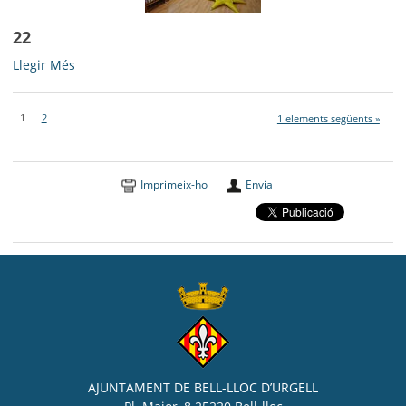
22
22
Llegir Més
-
1
2
1 elements següents »
Imprimeix-ho
Envia
AJUNTAMENT DE BELL-LLOC D’URGELL