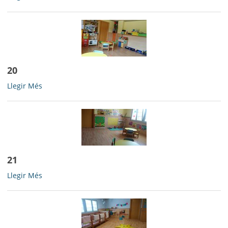
-
20
20
Llegir Més
-
21
21
Llegir Més
-