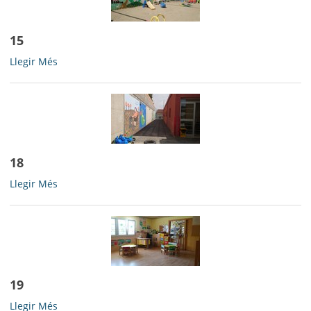
15
15
Llegir Més
-
18
18
Llegir Més
-
19
19
Llegir Més