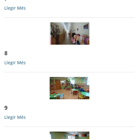
7
Llegir Més
-
8
8
Llegir Més
-
9
9
Llegir Més
-