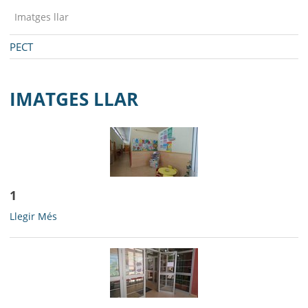
Imatges llar
PECT
IMATGES LLAR
1
1
Llegir Més
-