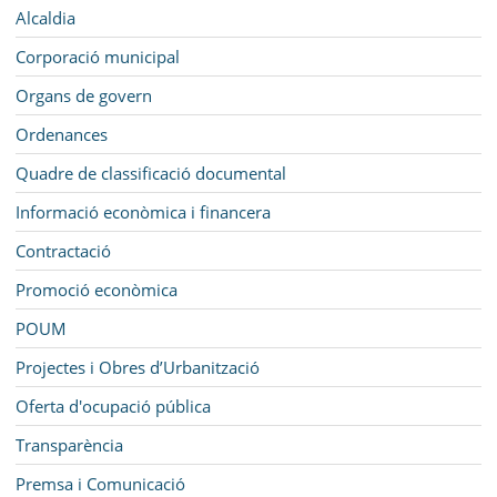
MUNICIPI
Navegació
Alcaldia
SEU ELECTRÒNICA
Corporació municipal
Organs de govern
BELL-LLOC SOLUCIONA
Ordenances
Quadre de classificació documental
Informació econòmica i financera
Contractació
Promoció econòmica
POUM
Projectes i Obres d’Urbanització
Oferta d'ocupació pública
Transparència
Premsa i Comunicació