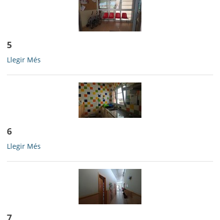
5
5
Llegir Més
-
6
6
Llegir Més
-
7