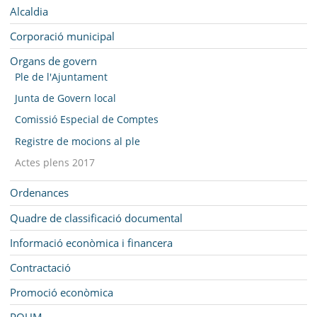
MUNICIPI
Navegació
Alcaldia
SEU ELECTRÒNICA
Corporació municipal
Organs de govern
BELL-LLOC SOLUCIONA
Ple de l'Ajuntament
Junta de Govern local
Comissió Especial de Comptes
Registre de mocions al ple
Actes plens 2017
Ordenances
Quadre de classificació documental
Informació econòmica i financera
Contractació
Promoció econòmica
POUM