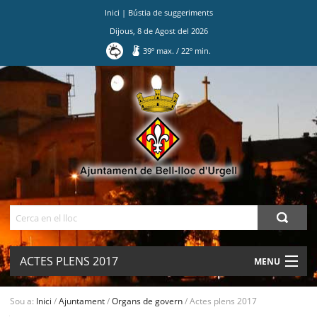
Inici
|
Bústia de suggeriments
Dijous
,
8
de
Agost
del
2026
39
º max.
/
22
º min.
Ves
al
contingut.
|
Salta
a
la
navegació
Cerca
ACTES PLENS 2017
MENU
AJUNTAMENT
Sou a:
Inici
/
Ajuntament
/
Organs de govern
/
Actes plens 2017