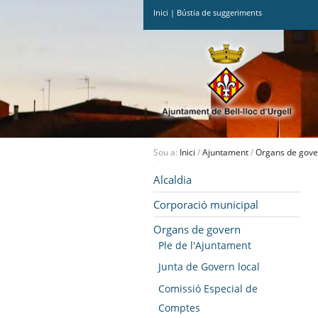
Inici
|
Bústia de suggeriments
Ves
al
contingut.
|
Salta
a
la
navegació
Sou a:
Inici
/
Ajuntament
/
Organs de gove
Navegació
Alcaldia
Corporació municipal
Organs de govern
Ple de l'Ajuntament
Junta de Govern local
Comissió Especial de
Comptes