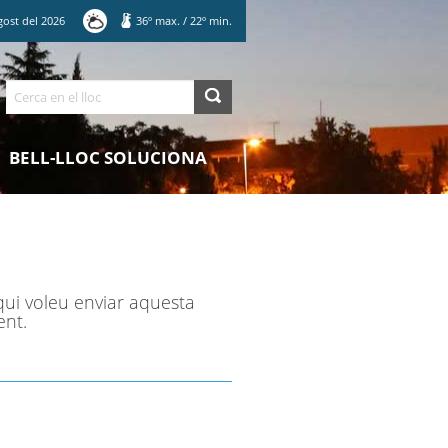
gost
del
2026
36
º max.
/
22
º min.
Cerca
BELL-LLOC SOLUCIONA
qui voleu enviar aquesta
ent.