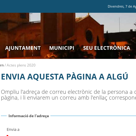
Divendres
,
7
de
A
AJUNTAMENT
MUNICIPI
SEU ELECTRÒNICA
rn
/
Actes plens 2020
ENVIA AQUESTA PÀGINA A ALGÚ
Ompliu l'adreça de correu electrònic de la persona a 
pàgina, i li enviarem un correu amb l'enllaç correspon
Informació de l'adreça
Envia a
(Necessari)