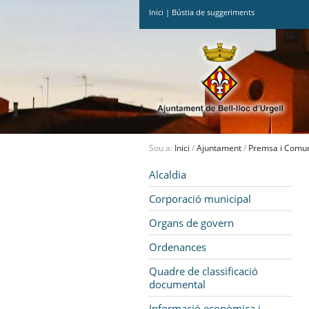
Inici
|
Bústia de suggeriments
Ves
al
contingut.
|
Salta
a
la
navegació
Sou a:
Inici
/
Ajuntament
/
Premsa i Comun
Navegació
Alcaldia
Corporació municipal
Organs de govern
Ordenances
Quadre de classificació
documental
Informació econòmica i