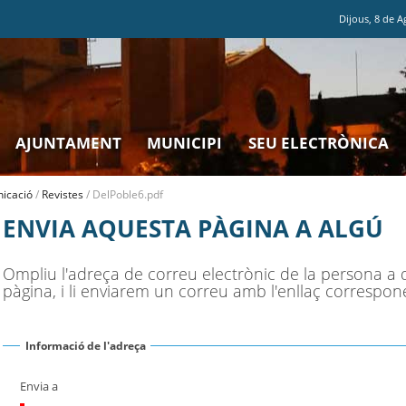
Dijous
,
8
de
A
AJUNTAMENT
MUNICIPI
SEU ELECTRÒNICA
icació
/
Revistes
/
DelPoble6.pdf
ENVIA AQUESTA PÀGINA A ALGÚ
Ompliu l'adreça de correu electrònic de la persona a 
pàgina, i li enviarem un correu amb l'enllaç correspon
Informació de l'adreça
Envia a
(Necessari)