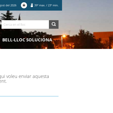
gost
del
2026
39
º max.
/
23
º min.
Cerca
BELL-LLOC SOLUCIONA
qui voleu enviar aquesta
ent.