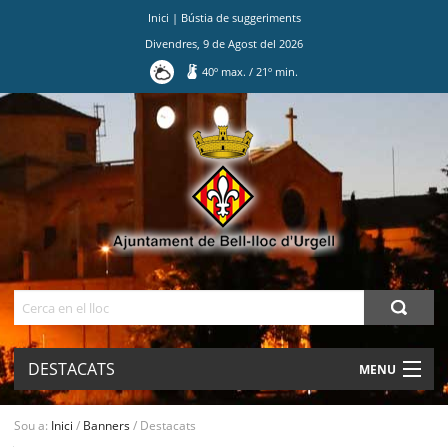
Inici
|
Bústia de suggeriments
Divendres
,
9
de
Agost
del
2026
40
º max.
/
21
º min.
Ves
al
contingut.
|
Salta
a
la
navegació
Cerca
DESTACATS
MENU
AJUNTAMENT
Sou a:
Inici
/
Banners
/
Destacats