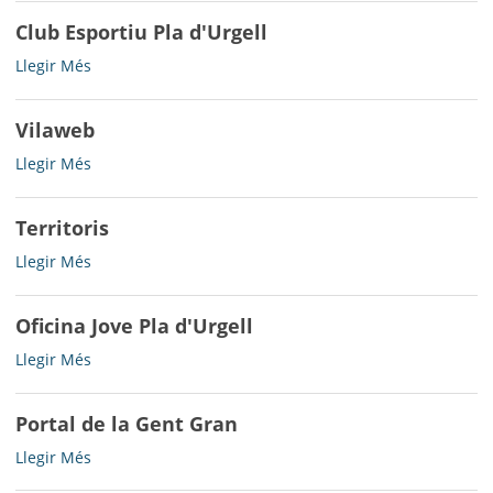
Lleida
Club Esportiu Pla d'Urgell
-
Club
Llegir Més
Esportiu
Pla
Vilaweb
d'Urgell
-
Vilaweb
Llegir Més
-
Territoris
Territoris
Llegir Més
-
Oficina Jove Pla d'Urgell
Oficina
Llegir Més
Jove
Pla
Portal de la Gent Gran
d'Urgell
-
Portal
Llegir Més
de