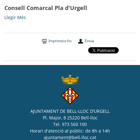
la
Consell Comarcal Pla d'Urgell
Gent
Gran
Consell
Llegir Més
-
Comarcal
Pla
d'Urgell
Imprimeix-ho
Envia
-
AJUNTAMENT DE BELL-LLOC D’URGELL
Pl. Major, 8 25220 Bell-lloc
Tel. 973 560 100
Horari d'atenció al públic: de 8h a 14h
ajuntament@bell-lloc.cat