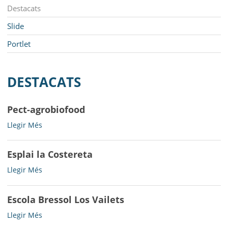
MUNICIPI
Navegació
Destacats
SEU ELECTRÒNICA
Slide
Portlet
BELL-LLOC SOLUCIONA
DESTACATS
Pect-agrobiofood
Pect-
Llegir Més
agrobiofood
-
Esplai la Costereta
Esplai
Llegir Més
la
Costereta
Escola Bressol Los Vailets
-
Escola
Llegir Més
Bressol