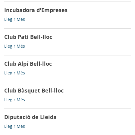
Los
Incubadora d'Empreses
Vailets
-
Incubadora
Llegir Més
d'Empreses
-
Club Patí Bell-lloc
Club
Llegir Més
Patí
Bell-
Club Alpí Bell-lloc
lloc
-
Club
Llegir Més
Alpí
Bell-
Club Bàsquet Bell-lloc
lloc
-
Club
Llegir Més
Bàsquet
Bell-
Diputació de Lleida
lloc
-
Diputació
Llegir Més
de