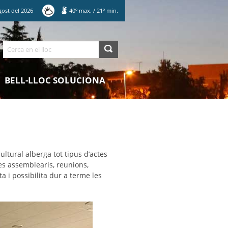
gost
del
2026
40
º max.
/
21
º min.
Cerca
BELL-LLOC SOLUCIONA
ltural alberga tot tipus d’actes
es assemblearis, reunions,
 i possibilita dur a terme les