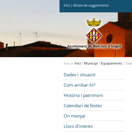
Inici
|
Bústia de suggeriments
Ves
al
contingut.
|
Salta
a
la
navegació
Sou a:
Inici
/
Municipi
/
Equipaments
/
Sala
Navegació
Dades i situació
Com arribar-hi?
Història i patrimoni
Calendari de festes
On menjar
Llocs d’interès