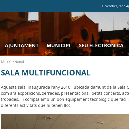
Divendres
,
9
de
A
AJUNTAMENT
MUNICIPI
SEU ELECTRÒNICA
 Multifuncional
SALA MULTIFUNCIONAL
Aquesta sala, inaugurada l’any 2010 i ubicada damunt de la Sala Cu
com ara exposicions, xerrades, presentacions, petits concerts, act
trobades... i compta amb un bon equipament tecnològic que facilita
diferents activitats que hi tenen lloc.