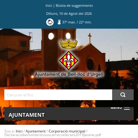
Inici
|
Bústia de suggeriments
Dilluns
,
10
de
Agost
del
2026
37
º max.
/
22
º min.
Ves
al
contingut.
|
Salta
a
la
navegació
Cerca
MENU
AJUNTAMENT
MUNICIPI
Sou a:
Inici
/
Ajuntament
/
Corporació municipal
/
Declaraciobensiinteressoscarrecselectes2019Jaume.pdf